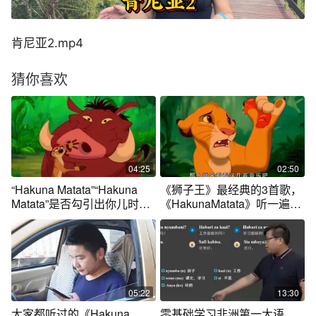
肯尼亚2.mp4
猜你喜欢
04:25
02:50
“Hakuna Matata”“Hakuna
《狮子王》最经典的3首歌，
Matata”是否勾引出你儿时的
《HakunaMatata》听一遍欲
回忆
罢不能
05:22
13:30
大家都听过的《Hakuna
零基础学习非洲第一大语