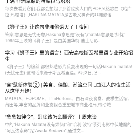
丁满 非洲草原的哈库拉马塔塔
每次去看到它们,我都会想起了那首脍炙人口的POP风格歌曲《哈库
拉 玛塔塔》,HAKUNA MATATA是古老又神奇的非洲谚语...
《狮子王》让这句非洲俗语火了丨夜问
答案:意思是无忧无虑,Hakuna意思是“没有”,matata意思是“担忧”
1995年上映的《狮子王》是由美国华特·迪士尼影...
学习《狮子王》里的语言！西安高校斯瓦希里语专业开始招
生
《狮子王》的粉丝,都很熟悉影片反复出现的一句话Hakuna matata!
(无忧无虑) 这句话来源于斯瓦希里语。6月3日,记...
“食”髦新体验② | 美食、佳酿、潮流空间...曲江人的夜生活
从这里开始！
MATATA、POPOME、TimHortons、白石深夜食堂、麦檬生活馆、
莆田等,丰富的品牌和业态组合重塑城市商业格局,带动城...
“急急如律令”，到底该怎么翻译？丨周末谈
中的“Hakuna Matata(没有烦恼)”和“哈利·波特”系列电影中伏地魔的
“阿瓦达索命”咒“Avada Kedavra”,通过文...