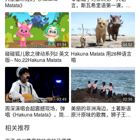
Matata》
言，斯瓦希里语第一课，
Hakuna Matata
01:34
04:52
碰碰狐儿歌之律动系列2 英文
Hakuna Matata 用28种语言
版-- No.22Hakuna Matata
唱
03:49
02:36
周深演唱会超震撼现场，弹
美丽的非洲海边，土著斯语
唱《Hakuna Matata》，简直
原汁原味的歌舞，狮子王里
仙子下凡
的台词hakuna
相关推荐