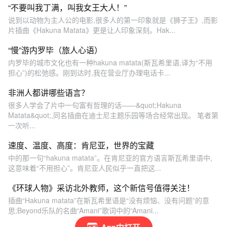
“不要叫我丁满，叫我女王大人！”
说到以动物为主人公的电影,很多人的第一印象就是《狮子王》,而影
片插曲《Hakuna Matata》更是让人印象深刻。Hak...
“慢”游内罗毕（旅人心语）
内罗毕的城市文化也有一种hakuna matata(斯瓦希里语,译为“不用
担心”)的松弛感。刚到达时,我在营业厅办理电话卡...
非洲人都讲哪些语言？
很多人学会了片中一句富有哲理的话——&quot;Hakuna
Matata&quot;,同名插曲在迪士尼主题乐园等场合经常出现。 笔者第
一次听...
速度、温度、高度：肯尼亚，世界的宝藏
中的那一句“hakuna matata”。在肯尼亚的官方语言斯瓦希里语中,
这意味着“不用担心”。肯尼亚人民似乎一直把这...
《环球人物》采访北外教师，这个新信号值得关注！
插曲“Hakuna matata”在斯瓦希里语是“没有烦恼、没有问题”的意
思;Beyond乐队的名曲“Amani”歌词中的“Amani...