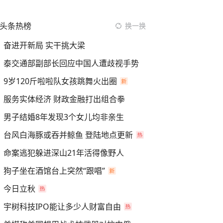
头条热榜
换一换
奋进开新局 实干挑大梁
泰交通部副部长回应中国人遭歧视手势
9岁120斤啦啦队女孩跳舞火出圈
服务实体经济 财政金融打出组合拳
男子结婚8年发现3个女儿均非亲生
台风白海豚或吞并鲸鱼 登陆地点更新
命案逃犯躲进深山21年活得像野人
狗子坐在酒馆台上突然“跟唱”
今日立秋
宇树科技IPO能让多少人财富自由