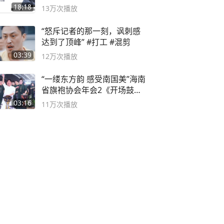
之路
18:18
13万
次播放
“怒斥记者的那一刻，讽刺感
达到了顶峰” #打工 #混剪
03:39
12万
次播放
“一缕东方韵 感受南国美”海南
省旗袍协会年会2《开场鼓》
二团
03:16
11万
次播放