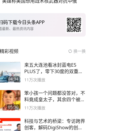
美媒称美国想用战术核武器对抗中俄
扫码下载今日头条APP
看最新、最热资讯内容
精彩视频
换一换
来五大连池看冰封蓝电E5
PLUS了，零下30度的双重冰
封40小时全录
04:34
11万
次播放
笨小孩一个问题都没答对，不
料竟成皇太子，其余四个被处
死
05:30
11万
次播放
科技与艺术的桥梁：专访跨界
创客，解码DigiShow的创新