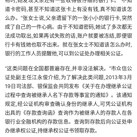
物时,她发现父亲还有一张收得很仔细的银行卡。“不知
道卡密码,甚至不知道这张卡上有没有钱,真不知道该怎
么办。”张女士说,父亲遗留下的一张小小的银行卡,突然
成了自己的一件心病。由于不知道密码,她试了多次都无
法成功取出,如果再试失败的话,账户就要被冻结,即便银
行卡有钱她也取不出来。就在张女士不知道该怎么办时,
银行的工作人员提醒他,可以到公证处办理相关公证。
“这类问题在全国都普遍存在,并非没法解决。”市众信公
证处副主任江永俊介绍,为了解决此类问题,2013年3月
19日司法部、银保监会共同发布《关于在办理继承公证
过程中查询被继承人名下存款等事宜的通知》。该通知
规定,经公证机构审查确认身份的继承人,可凭公证机构
出具的《存款查询函》查询作为被继承人的存款人在各
银行业全融机构的存款信息。查询到存款后向公证处申
办继承权公证,持继承权公证书领取存款。