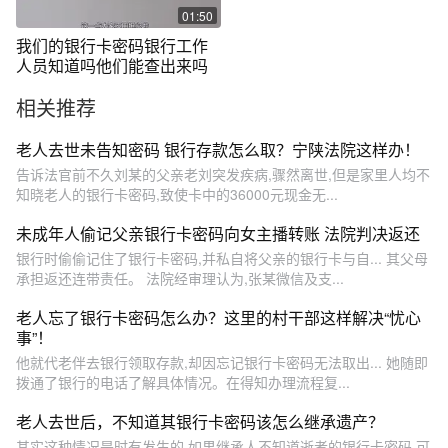
01:50
我们的银行卡密码银行工作
人员知道吗他们能查出来吗
相关推荐
老人去世未告知密码 银行存款怎么取？宁陕法院这样办！
告诉法官前不久刘某的父亲老刘突发疾病,骤然离世,但是家里人均不
知晓老人的银行卡密码,致使卡中的36000元现金无...
未成年人偷记父亲银行卡密码向女主播转账 法院判决返还
银行时偷偷记住了银行卡密码,并私自将父亲的银行卡与自... 其父母
承担返还连带责任。 法院经审理认为,张某微信及支...
老人忘了银行卡密码怎么办？这里的村干部这样解决“忧心
事”！
他就代老伴去银行领取存款,却因忘记银行卡密码无法取出... 她随即
拨通了银行的电话了解具体情况。在得知办理流程复...
老人去世后，不知道其银行卡密码该怎么继承遗产？
其实这种情况是时有发生的,如果继承人不知道逝者的银行卡密码,可