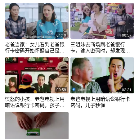
04:40
00:57
老爸当家：女儿看到老爸银
三姐妹去商场刷老爸银行
行卡密码开始怀疑自己是否
卡，输入密码时，却发现一
是亲生的
个大秘密
00:59
02:21
愤怒的小孩：老爸电视上用
老爸电视上用暗语说银行卡
暗语说银行卡密码，孩子秒
密码，儿子秒懂
懂