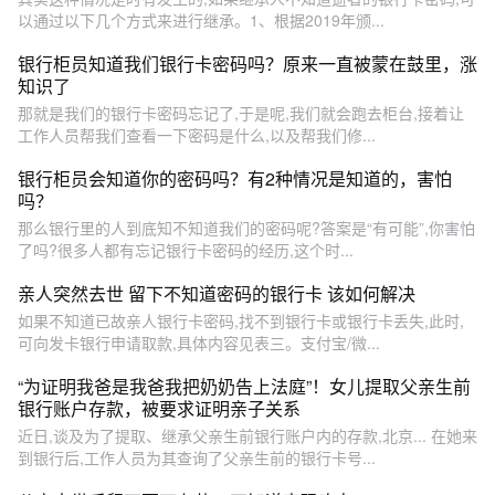
以通过以下几个方式来进行继承。1、根据2019年颁...
银行柜员知道我们银行卡密码吗？原来一直被蒙在鼓里，涨
知识了
那就是我们的银行卡密码忘记了,于是呢,我们就会跑去柜台,接着让
工作人员帮我们查看一下密码是什么,以及帮我们修...
银行柜员会知道你的密码吗？有2种情况是知道的，害怕
吗？
那么银行里的人到底知不知道我们的密码呢?答案是“有可能”,你害怕
了吗?很多人都有忘记银行卡密码的经历,这个时...
亲人突然去世 留下不知道密码的银行卡 该如何解决
如果不知道已故亲人银行卡密码,找不到银行卡或银行卡丢失,此时,
可向发卡银行申请取款,具体内容见表三。支付宝/微...
“为证明我爸是我爸我把奶奶告上法庭”！女儿提取父亲生前
银行账户存款，被要求证明亲子关系
近日,谈及为了提取、继承父亲生前银行账户内的存款,北京... 在她来
到银行后,工作人员为其查询了父亲生前的银行卡号...