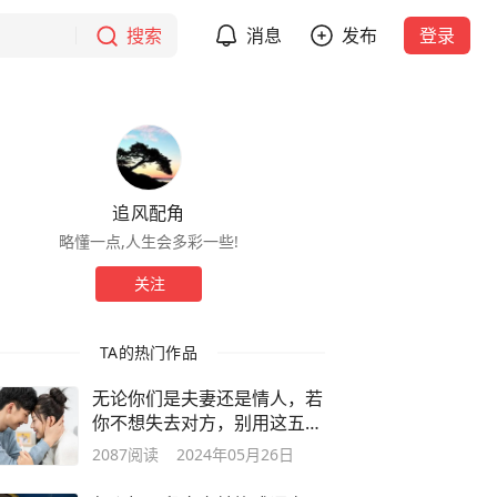
搜索
消息
发布
登录
追风配角
略懂一点,人生会多彩一些!
关注
TA的热门作品
无论你们是夫妻还是情人，若
你不想失去对方，别用这五种
联系方式
2087
阅读
2024年05月26日