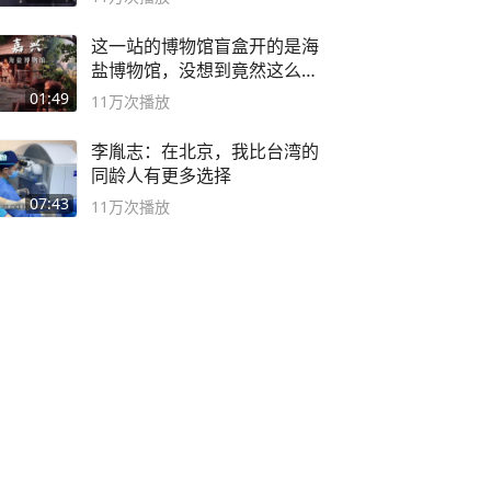
这一站的博物馆盲盒开的是海
盐博物馆，没想到竟然这么好
逛！
01:49
11万
次播放
李胤志：在北京，我比台湾的
同龄人有更多选择
07:43
11万
次播放