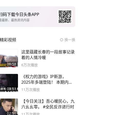
扫码下载今日头条APP
看最新、最热资讯内容
精彩视频
换一换
这里蕴藏长春的一段故事记录
着的人情冷暖
00:58
6万
次播放
《权力的游戏》IP新游，
2025年多端登陆！ 本期内容
概要
03:51
11万
次播放
【今日关注】吾心暖民心，九
六幺幺零。 #全民反诈进行时
02:51
11万
次播放