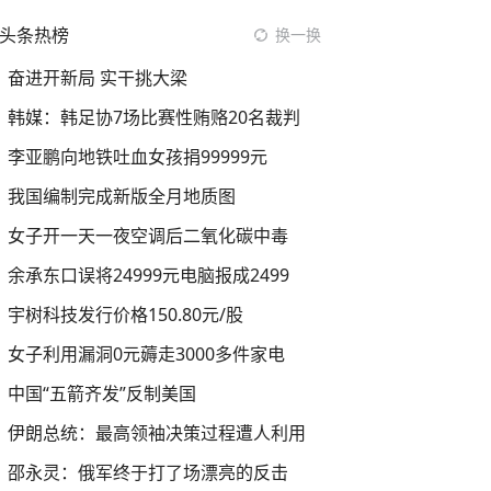
头条热榜
换一换
奋进开新局 实干挑大梁
韩媒：韩足协7场比赛性贿赂20名裁判
李亚鹏向地铁吐血女孩捐99999元
我国编制完成新版全月地质图
女子开一天一夜空调后二氧化碳中毒
余承东口误将24999元电脑报成2499
宇树科技发行价格150.80元/股
女子利用漏洞0元薅走3000多件家电
中国“五箭齐发”反制美国
伊朗总统：最高领袖决策过程遭人利用
邵永灵：俄军终于打了场漂亮的反击