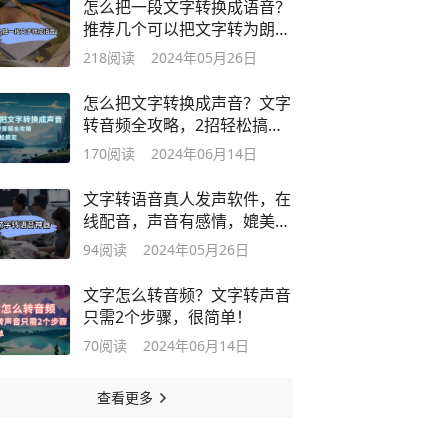
怎么把一段文字转换成语音？
推荐几个可以把文字转为朗读
的软件
218
阅读
2024年05月26日
怎么把文字转换成声音？文字
转音频全攻略，2招轻松搞
定！
170
阅读
2024年06月14日
文字转语音真人发声软件，在
线配音，声音有感情，媲美真
人发声
94
阅读
2024年05月26日
文字怎么转音频？文字转声音
只需2个步骤，很简单！
70
阅读
2024年06月14日
查看更多