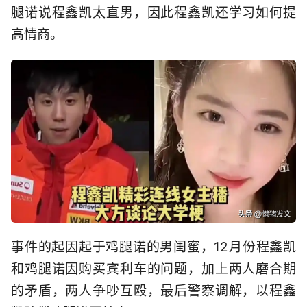
腿诺说程鑫凯太直男，因此程鑫凯还学习如何提
高情商。
事件的起因起于鸡腿诺的男闺蜜，12月份程鑫凯
和鸡腿诺因购买宾利车的问题，加上两人磨合期
的矛盾，两人争吵互殴，最后警察调解，以程鑫