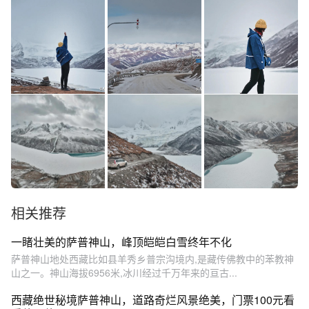
相关推荐
一睹壮美的萨普神山，峰顶皑皑白雪终年不化
萨普神山地处西藏比如县羊秀乡普宗沟境内,是藏传佛教中的苯教神
山之一。神山海拔6956米,冰川经过千万年来的亘古...
西藏绝世秘境萨普神山，道路奇烂风景绝美，门票100元看