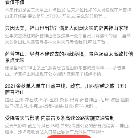
看值不值
本来计划是第二天早上九点出发,后来那位比如的大哥说现在萨普神
山正在修路,要么是早上7:30之前进去,要么就只能等...
只因太美，神山也出轨？满是人间烟火味的萨普神山家族
近年突然爆红的萨普神山便是这样一处令自己消除迷惘的秘... 虽然
天公祭出狂风暴雪等各种恶劣天气考验我们,吃过午饭...
萨普神山：导游不建议去的西藏秘境，景色起点太高致其他
景点无味
便是当地的“神山之王”,念青唐古拉山脉东部的最高峰——萨普神
山。萨普神山刚出现在公众视野,就迎来了络绎不绝...
2021金秋单人单车川藏中线、藏东、川西穿越之旅（五）
萨普神山
路线:兰州-花石峡-玛多-玉树-杂多-巴青-萨普神山--尼屋-波密-墨脱-
然乌-来古冰川-邦达-昌都-德格-甘孜-道孚-党龄...
受降雪天气影响 内蒙古多条高速公路实施交通管制
受天气影响,截至2月4日16时,共8条高速公路的部分路段实... 神山、
暖水、沙圪堵收费站入口禁止客运车及危运车辆通行...