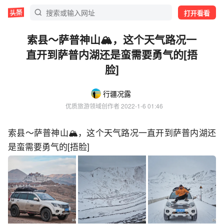
打开看看
索县～萨普神山🏔️，这个天气路况一
直开到萨普内湖还是蛮需要勇气的[捂
脸]
行疆况露
优质旅游领域创作者
 2022-1-6 01:46
索县～萨普神山🏔️，这个天气路况一直开到萨普内湖还
是蛮需要勇气的
[捂脸]