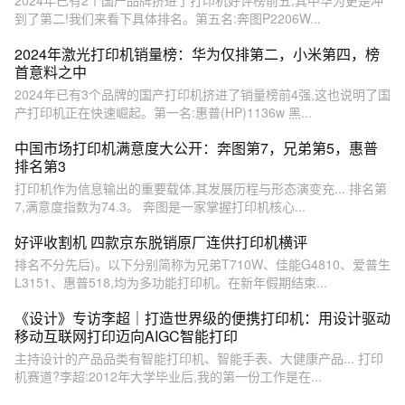
到了第二!我们来看下具体排名。第五名:奔图P2206W...
2024年激光打印机销量榜：华为仅排第二，小米第四，榜
首意料之中
2024年已有3个品牌的国产打印机挤进了销量榜前4强,这也说明了国
产打印机正在快速崛起。第一名:惠普(HP)1136w 黑...
中国市场打印机满意度大公开：奔图第7，兄弟第5，惠普
排名第3
打印机作为信息输出的重要载体,其发展历程与形态演变充... 排名第
7,满意度指数为74.3。 奔图是一家掌握打印机核心...
好评收割机 四款京东脱销原厂连供打印机横评
排名不分先后)。以下分别简称为兄弟T710W、佳能G4810、爱普生
L3151、惠普518,均为多功能打印机。在新年假期结束...
《设计》专访李超｜打造世界级的便携打印机：用设计驱动
移动互联网打印迈向AIGC智能打印
主持设计的产品品类有智能打印机、智能手表、大健康产品... 打印
机赛道?李超:2012年大学毕业后,我的第一份工作是在...