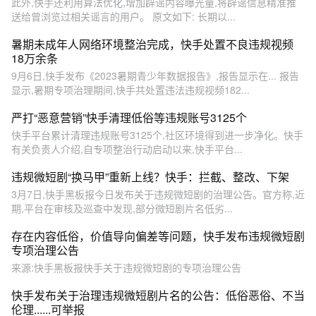
此外,快手还利用算法优化,增加辟谣内容曝光量,将辟谣信息精准推
送给曾浏览过相关谣言的用户。 原文如下: 长期以...
暑期未成年人网络环境整治完成，快手处置不良违规视频
18万余条
9月6日,快手发布《2023暑期青少年数据报告》,报告显示在... 报告
显示,暑期专项治理期间,快手共处置违法违规视频182...
严打“恶意营销”快手清理低俗等违规账号3125个
快手平台累计清理违规账号3125个,社区环境得到进一步净化。快手
有关负责人介绍,自专项整治行动启动以来,快手平台...
违规微短剧“换马甲”重新上线？快手：拦截、整改、下架
3月7日,快手黑板报今日发布关于违规微短剧的治理公告。官方称,近
期,平台在审核及巡查中发现,部分微短剧片名低劣...
存在内容低俗，价值导向偏差等问题，快手发布违规微短剧
专项治理公告
来源:快手黑板报快手关于违规微短剧的专项治理公告
快手发布关于治理违规微短剧片名的公告：低俗恶俗、不当
伦理......可举报