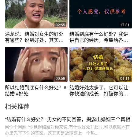
02:55
17:31
涂龙说：结婚对女生的好处
结婚到底有什么好处？我讲
有哪些？说到好处，其实就
讲自己的经历，希望给各位
是在权衡利弊
参考一下
00:59
01:11
所以结婚到底有什么好处？#
结婚好处太多了，它可以让
结婚 #好处
你快速的成长，打破你的幻
想
相关推荐
“结婚有什么好处？”男女的不同回答，揭露出婚姻三个真相
问你个问题:“你觉得结婚对你来说,有什么好处?”此时,可以默默地在
心里先写下你的答案。这其实是近期网上一个热...