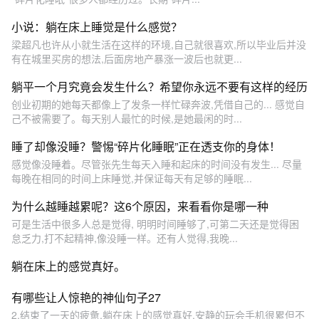
小说：躺在床上睡觉是什么感觉？
梁超凡也许从小就生活在这样的环境,自己就很喜欢,所以毕业后并没
有在城里买房的想法,后面房地产暴涨一波后也就更...
躺平一个月究竟会发生什么？希望你永远不要有这样的经历
创业初期的她每天都像上了发条一样忙碌奔波,凭借自己的... 感觉自
己不被需要了。每天别人最忙的时候,是她最闲的时...
睡了却像没睡？警惕“碎片化睡眠”正在透支你的身体！
感觉像没睡着。尽管张先生每天入睡和起床的时间没有发生... 尽量
每晚在相同的时间上床睡觉,并保证每天有足够的睡眠...
为什么越睡越累呢？这6个原因，来看看你是哪一种
可是生活中很多人总是觉得, 明明时间睡够了,可第二天还是觉得困
怠乏力,打不起精神,像没睡一样。还有人觉得,我晚...
躺在床上的感觉真好。
有哪些让人惊艳的神仙句子27
2.结束了一天的疲惫,躺在床上的感觉真好,安静的玩会手机很累但不