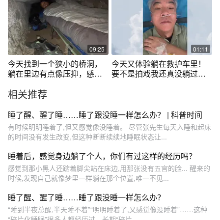
09:25
01:11
今天找到一个狭小的桥洞，
今天又体验躺在救护车里！
躺在里边有点像压抑，感觉
要不是拍戏我还真没躺过救
像躺在棺材里
护车呢！
相关推荐
睡了醒、醒了睡……睡了跟没睡一样怎么办？ | 科普时间
有时候明明睡着了,但又感觉像没睡着。 尽管张先生每天入睡和起床
的时间没有发生改变,但这种断断续续地睡眠状态让...
睡着后，感觉身边躺了个人，你们有过这样的经历吗？
感觉到那小黑人还踮着脚尖站在床边,用那张没有五官的脸... 醒来的
时候,发现自己就像梦里一样躺在那个位置,唯一不见...
睡了醒、醒了睡……睡了跟没睡一样怎么办？
“睡到半夜总醒,半天睡不着”“明明睡着了,又感觉像没睡着”……这种
“碎片化睡眠”很多人都经历过。长期“碎片...