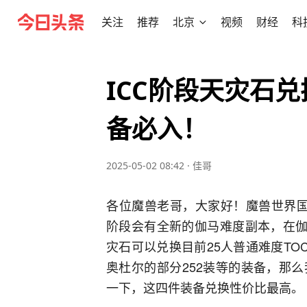
关注
推荐
北京
视频
财经
科
ICC阶段天灾石
备必入！
2025-05-02 08:42
·
佳哥
各位魔兽老哥，大家好！魔兽世界国服
阶段会有全新的伽马难度副本，在伽
灾石可以兑换目前25人普通难度TO
奥杜尔的部分252装等的装备，那
一下，这四件装备兑换性价比最高。