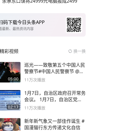
余承东口误将24999元电脑报成2499
扫码下载今日头条APP
看最新、最热资讯内容
精彩视频
换一换
巡光——致敬第五个中国人民
警察节#中国人民警察节 @抖
音小助手
05:00
11万
次播放
1月7日，自治区政府召开常务
会议。 1月7日，自治区党委
副书记
02:17
11万
次播放
新年新气象又一部佳作诞生 #
国漫猫行东方传递文化自信