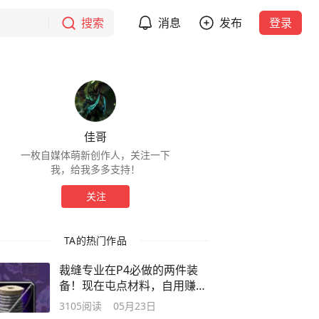
搜索
消息
发布
登录
佳哥
一枚自媒体萌新创作人，关注一下
我，给我多多支持！
关注
TA的热门作品
裁缝专业在P4必做的两件装
备！现在屯点材料，自用赚钱
两不误！
3105
阅读
05月23日