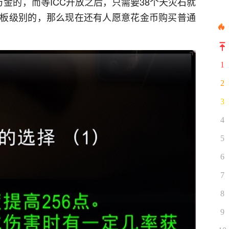
万金的，而等ICC开放之后，只需要38个天灾石就
板级别的，那么现在还有人愿意花金币购买普通
1
2
3
4
5
6
7
8
9