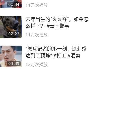
00:34
11万
次播放
去年出生的“幺幺零”，如今怎
么样了？ #云南警事
02:22
11万
次播放
“怒斥记者的那一刻，讽刺感
达到了顶峰” #打工 #混剪
03:39
12万
次播放