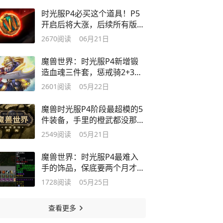
时光服P4必买这个道具！P5
开启后将大涨，后续所有版本
都需要！
2670
阅读
06月21日
魔兽世界：时光服P4新增锻
造血魂三件套，惩戒骑2+3配
装直接起飞
2601
阅读
05月22日
魔兽时光服P4阶段最超模的5
件装备，手里的橙武都没那么
香！
2549
阅读
05月21日
魔兽世界：时光服P4最难入
手的饰品，保底要两个月才能
拿下！
1728
阅读
05月25日
查看更多