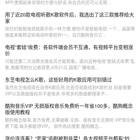
APP,使用起来非常的方便与舒适,有会员的还可以无限...
用了近20款电视听歌K歌软件后，我选出了这三款推荐给大
家
现在的智能电视就跟手机一样方便,哪怕不是智能电视,一个... 画面等
维度来推荐这些电视听歌软件!一、当贝酷狗音乐它...
电视“套娃”收费：各软件端会员不互通，有视频平台变相涨
价
可能还要二次消费充值会员才能观看。面对这种电视“套娃式收费”乱
象,南都湾财社记者获悉,8月21日,国家广播电视...
东芝电视怎么K歌，这些好用的K歌应用可别错过
虽然东芝电视现在自带K歌应用,在首页就能找到K歌栏目,但是需要
VIP以及歌曲版权并不是很多,非常多的歌曲都搜索不...
酷狗音乐VIP 无损版权音乐免费听一年省100多，酷狗概念
版使用教程
酷狗概念版来,官方免费,无需破解,无损、版权音乐无限听,VIP音乐免
费下载,每天都能领VIP。 软件商店搜索 酷狗概念...
涨价连连看？“宅家”追剧被割韭菜！各大视频平台都有“妙