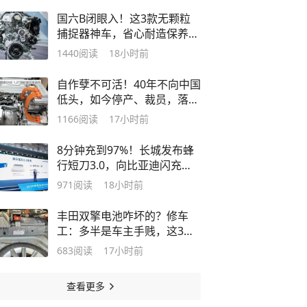
国六B闭眼入！这3款无颗粒
捕捉器神车，省心耐造保养还
便宜！
1440
阅读
18小时前
自作孽不可活！40年不向中国
低头，如今停产、裁员，落得
一地鸡毛
1166
阅读
17小时前
8分钟充到97%！长城发布蜂
行短刀3.0，向比亚迪闪充发
起挑战
971
阅读
18小时前
丰田双擎电池咋坏的？修车
工：多半是车主手贱，这3个
动作天天做
683
阅读
17小时前
查看更多