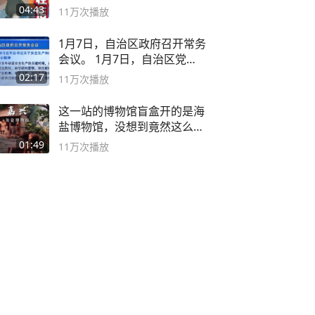
无路可走
04:43
11万
次播放
1月7日，自治区政府召开常务
会议。 1月7日，自治区党委
副书记
02:17
11万
次播放
这一站的博物馆盲盒开的是海
盐博物馆，没想到竟然这么好
逛！
01:49
11万
次播放