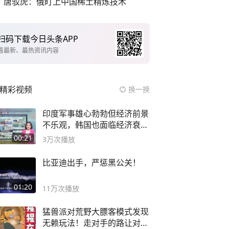
唐驳虎：俄盯上中国稀土精炼技术
扫码下载今日头条APP
看最新、最热资讯内容
精彩视频
换一换
印度军事雄心勃勃但经济前景
不乐观，韩国也面临经济衰退
风险
00:21
3万
次播放
比亚迪出手，严惩黑公关！
01:20
11万
次播放
猛兽派对荒野大膘客模式发现
无赖玩法！走对手的路让对手