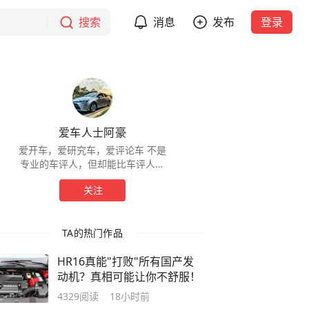
搜索
消息
发布
登录
爱车人士阿豪
爱开车，爱研究车，爱评论车 不是
专业的车评人，但却能比车评人更
接地气 内容均是段子，请勿当真，
关注
只为博您一乐！ 喜欢可以关注一下
哦
TA的热门作品
HR16真能"打败"所有国产发
动机？真相可能让你不舒服！
4329
阅读
18小时前