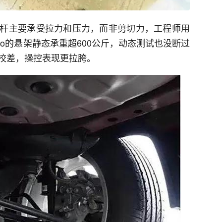
杆主要承受拉力和压力，而非剪切力，工程师用
ro的悬架静态承重超600公斤，动态测试也没断过
校差，操控表现更拉胯。