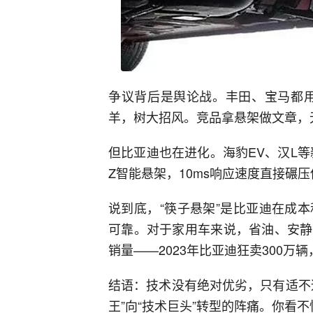
争议背后是舆论战。丰田、宝马都用
羊，树大招风。竞品拿悬架做文章，
但比亚迪也在进化。海豹EV、汉L
Z智能悬架，10ms响应速度直接碾压
说到底，“筷子悬架”是比亚迪在成
可靠。对于家用车来说，省油、安静
销量——2023年比亚迪狂卖300万
结语：技术没有绝对优劣，只有适不
王”向“技术巨头”转型的阵痛。你看