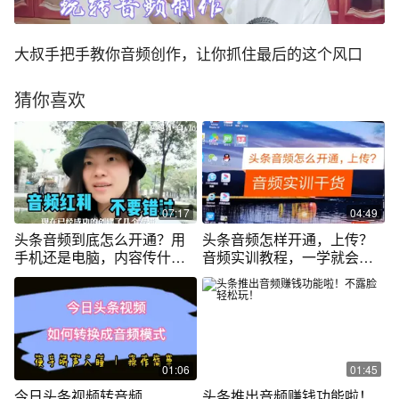
大叔手把手教你音频创作，让你抓住最后的这个风口
猜你喜欢
07:17
04:49
头条音频到底怎么开通？用
头条音频怎样开通，上传？
手机还是电脑，内容传什
音频实训教程，一学就会，
么，手把手教学
干货满满
01:06
01:45
今日头条视频转音频
头条推出音频赚钱功能啦！