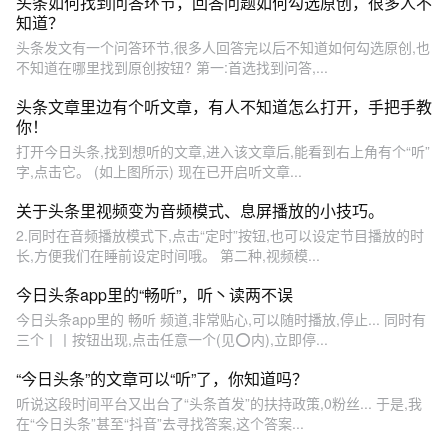
头条如何找到问答环节，回答问题如何勾选原创，很多人不
知道？
头条发文有一个问答环节,很多人回答完以后不知道如何勾选原创,也
不知道在哪里找到原创按钮? 第一:首选找到问答,...
头条文章里边有个听文章，有人不知道怎么打开，手把手教
你！
打开今日头条,找到想听的文章,进入该文章后,能看到右上角有个“听”
字,点击它。 (如上图所示) 现在已开启听文章...
关于头条里视频变为音频模式、息屏播放的小技巧。
2.同时在音频播放模式下,点击“定时”按钮,也可以设定节目播放的时
长,方便我们在睡前设定时间哦。 第二种,视频模...
今日头条app里的“畅听”，听丶读两不误
今日头条app里的 畅听 频道,非常贴心,可以随时播放,停止... 同时有
三个丨丨按钮出现,点击任意一个(见⭕️内),立即停...
“今日头条”的文章可以“听”了，你知道吗？
听说这段时间平台又出台了“头条首发”的扶持政策,0粉丝... 于是,我
在“今日头条”甚至“抖音”去寻找答案,这个答案...