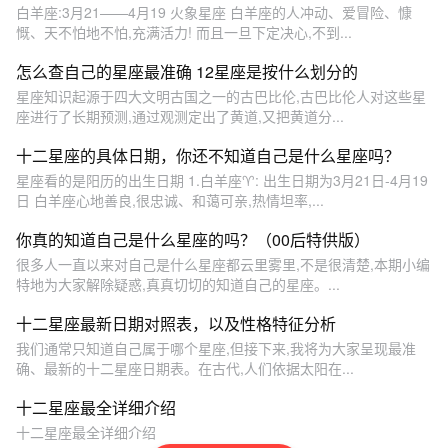
白羊座:3月21——4月19 火象星座 白羊座的人冲动、爱冒险、慷
慨、天不怕地不怕,充满活力! 而且一旦下定决心,不到...
怎么查自己的星座最准确 12星座是按什么划分的
星座知识起源于四大文明古国之一的古巴比伦,古巴比伦人对这些星
座进行了长期预测,通过观测定出了黄道,又把黄道分...
十二星座的具体日期，你还不知道自己是什么星座吗？
星座看的是阳历的出生日期 1.白羊座♈: 出生日期为3月21日-4月19
日 白羊座心地善良,很忠诚、和蔼可亲,热情坦率,...
你真的知道自己是什么星座的吗？（00后特供版）
很多人一直以来对自己是什么星座都云里雾里,不是很清楚,本期小编
特地为大家解除疑惑,真真切切的知道自己的星座。...
十二星座最新日期对照表，以及性格特征分析
我们通常只知道自己属于哪个星座,但接下来,我将为大家呈现最准
确、最新的十二星座日期表。在古代,人们依据太阳在...
十二星座最全详细介绍
十二星座最全详细介绍