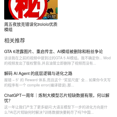
01:57
周五夜放克错误化trololo优质
模组
相关推荐
GTA 6泄露图片、重启传言、AI模组被删除和粉丝争论
谈谈我在之前的视频中提到过的GTA 5 AI模组。我不确定你... Mod
的视频发出了版权警告,并且油管立即删除了视频而没有...
解码 AI Agent 的底层逻辑与进化之路
报错 – 5” 的 Reward 体系,而且这个 “奖惩尺度” 全... 如果你今天写
的程序有一个 compile error(编译错误),那...
ChatGPT一周年｜炼制大模型芯片短缺数据有限，何以解
忧？
这一年让我们产生了更多疑问:大语言模型下一步的进化方向是什
么?AI芯片短缺何时解决?训练数据快要耗尽了吗?中国...