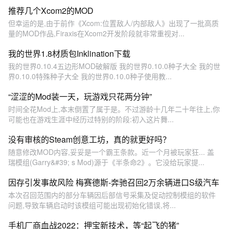
推荐几个Xcom2的MOD
但幸运的是,由于前作《Xcom:位置敌人/内部敌人》出现了一批高质
量的MOD作品,Firaxis在Xcom2开发阶段就非常重视对...
我的世界1.8材质包Inklination下载
我的世界0.10.4五边形MOD破解版 我的世界0.10.0种子大全 我的世
界0.10.0特殊种子大全 我的世界0.10.0种子使用教...
“涩涩的Mod装一天，玩游戏只花两分钟”
时间全花Mod上,本末倒置了属于是。不过游龄十几年二十年往上,你
可能也在游戏生涯中经历过特别的阶段:初入这片舞...
没有审核的Steam创意工坊，真的就更好吗？
随意修改MOD内容,妥妥是一个霸王条款。近一个月被玩家狂... 盖
瑞模组(Garry&#39; s Mod)源于《半条命2》。它没给玩家提...
因存引发事故风险 梅赛德斯-奔驰召回2万余辆进口S级汽车
本次召回范围内的部分车辆因后部信号采集及促动控制模组的软件
问题,导致车辆启动时该模组可能出现初始化错误,将...
手机厂商血战2022：押宝新技术，等“起飞的猪”