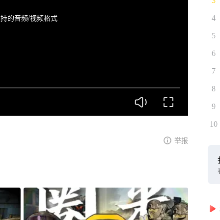
3
持的音频/视频格式
4
5
6
7
8
9
10
举报