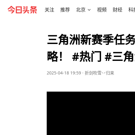
关注
推荐
北京
视频
财经
科
三角洲新赛季任
略！ #热门 #三
2025-04-18 19:59
·
折剑吹雪丷归来