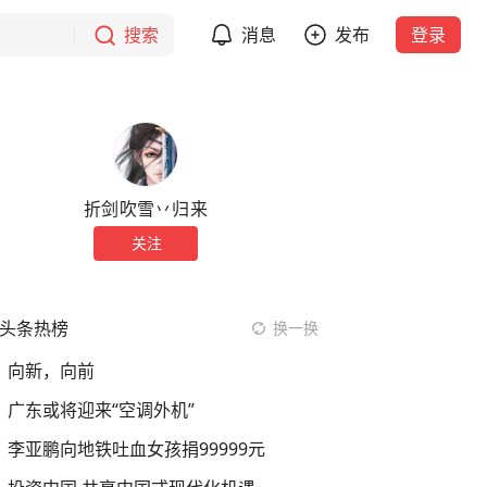
搜索
消息
发布
登录
折剑吹雪丷归来
关注
头条热榜
换一换
向新，向前
广东或将迎来“空调外机”
李亚鹏向地铁吐血女孩捐99999元