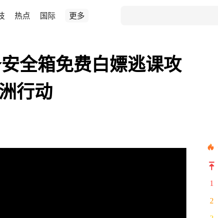
技
热点
国际
更多
务安全箱免费白嫖逃课攻
角洲行动
1
2