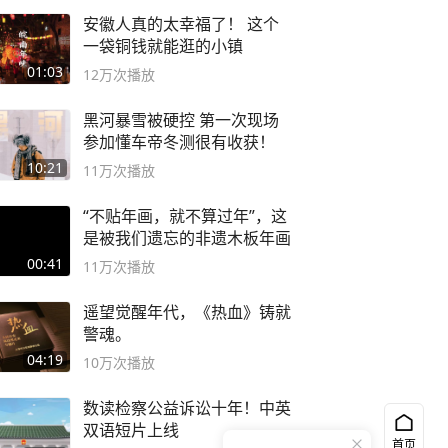
安徽人真的太幸福了！ 这个
一袋铜钱就能逛的小镇
01:03
12万
次播放
黑河暴雪被硬控 第一次现场
参加懂车帝冬测很有收获！
10:21
11万
次播放
“不贴年画，就不算过年”，这
是被我们遗忘的非遗木板年画
00:41
11万
次播放
遥望觉醒年代，《热血》铸就
警魂。
04:19
10万
次播放
数读检察公益诉讼十年！中英
双语短片上线
首页