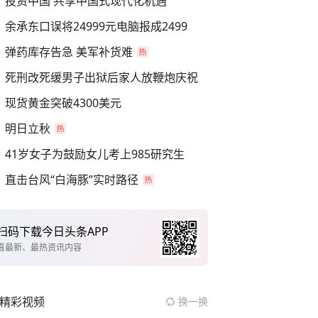
投资中国 共享中国式现代化机遇
余承东口误将24999元电脑报成2499
弹药库存告急 美军补货难
死刑改死缓男子出狱后家人放鞭炮庆祝
现货黄金突破4300美元
明日立秋
41岁女子为鼓励女儿考上985研究生
直击台风“白海豚”实时路径
扫码下载今日头条APP
看最新、最热资讯内容
精彩视频
换一换