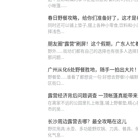
小帐篷.....
春日野餐攻略，给你们准备好了，这才是
同时还可以铺上垫子,摆上各种小零食,饮料和小酒
择浅色...
朋友圈“露营”刷屏！这个假期，广东人忙
野外……街坊们都有自己的选择也有很多人选择
那问题...
广州从化6处野餐胜地，随手一拍出大片！
野餐垫.....谁看了都想说一句:好想去野餐!小
区街口...
露营经济背后问题调查 一顶帐篷真能带
在离家不远的公园里扎上帐篷,铺上野餐垫,精心
市的吴...
长沙周边露营去哪？最全攻略在这儿
野炊用具:水壶、多功能野炊锅、刀具、餐具、保温
化气息...