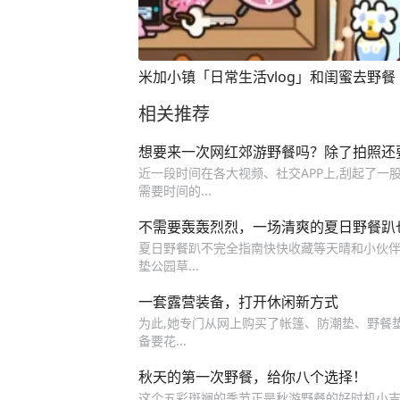
米加小镇「日常生活vlog」和闺蜜去野餐
相关推荐
想要来一次网红郊游野餐吗？除了拍照还
近一段时间在各大视频、社交APP上,刮起了一股
需要时间的...
不需要轰轰烈烈，一场清爽的夏日野餐趴
夏日野餐趴不完全指南快快收藏等天晴和小伙伴们
垫公园草...
一套露营装备，打开休闲新方式
为此,她专门从网上购买了帐篷、防潮垫、野餐垫
备要花...
秋天的第一次野餐，给你八个选择！
这个五彩斑斓的季节正是秋游野餐的好时机小吉