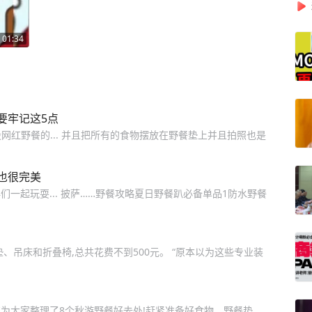
01:34
要牢记这5点
网红野餐的... 并且把所有的食物摆放在野餐垫上并且拍照也是
也很完美
一起玩耍... 披萨……野餐攻略夏日野餐趴必备单品1防水野餐
、吊床和折叠椅,总共花费不到500元。 “原本以为这些专业装
为大家整理了8个秋游野餐好去处!赶紧准备好食物、野餐垫、