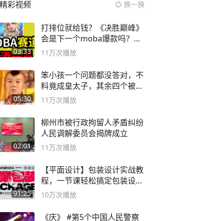
精彩视频
换一换
打排位就给钱？《决胜巅峰》
会是下一个moba爆款吗？#
决胜巅峰
03:33
11万
次播放
笨小孩一个问题都没答对，不
料竟成皇太子，其余四个被处
死
05:30
11万
次播放
柳州市被行政拘留人矛盾纠纷
人民调解委员会揭牌成立
02:01
11万
次播放
【平面设计】包装设计实战教
程，一节课轻松搞定包装设计
流程！
91:25
10万
次播放
《庆》 #第5个中国人民警察