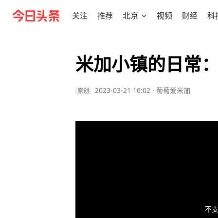
关注
推荐
北京
视频
财经
科
米加小镇的日常
2023-03-21 16:02
·
萄萄爱米加
原创
不支