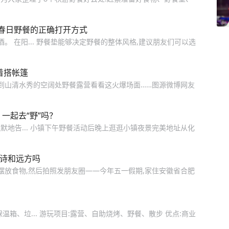
春日野餐的正确打开方式
。 在阳... 野餐垫能够决定野餐的整体风格,建议朋友们可以选
着搭帐篷
到山清水秀的空阔处野餐露营看看这火爆场面……图源微博网友
一起去“野”吗？
编默默地告... 小镇下午野餐活动后晚上逛逛小镇夜景完美地址从化
来诗和远方吗
摆放食物,然后拍照发朋友圈——今年五一假期,家住安徽省合肥
箱、垃... 游玩项目:露营、自助烧烤、野餐、散步 优点:商业