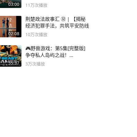
深邃……
03:00
11万
次播放
荆楚政法故事汇 ㉜ | 【揭秘
经济犯罪手法，共筑平安防线
02:08
10万
次播放
🎮野兽游戏：第5集[完整版]
争夺私人岛屿之战！
#MrBeastChina
55:37
3万
次播放