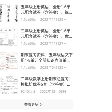
五年级上册英语：全册1-6单
元配套试卷（含答案），练习
参考
1.5万
阅读
2022年11月29日
三年级上册英语：全册1-6单
元配套试卷（含答案），你学
会多少
1.5万
阅读
2022年11月27日
期末复习资料：五年级语文下
册1-8单元全册知识点清单，
考点总结
1.1万
阅读
2023年04月25日
二年级数学上册期末总复习：
模拟培优卷5套（含答案），
偏基础
9240
阅读
2022年12月03日
查看更多