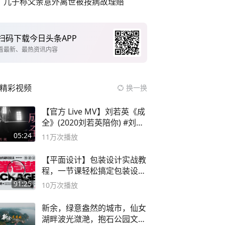
儿子称父亲意外离世被按病故理赔
扫码下载今日头条APP
看最新、最热资讯内容
精彩视频
换一换
【官方 Live MV】刘若英《成
全》(2020刘若英陪你) #刘若
英 #成全
05:24
11万
次播放
【平面设计】包装设计实战教
程，一节课轻松搞定包装设计
流程！
91:25
10万
次播放
新余，绿意盎然的城市，仙女
湖畔波光潋滟，抱石公园文化