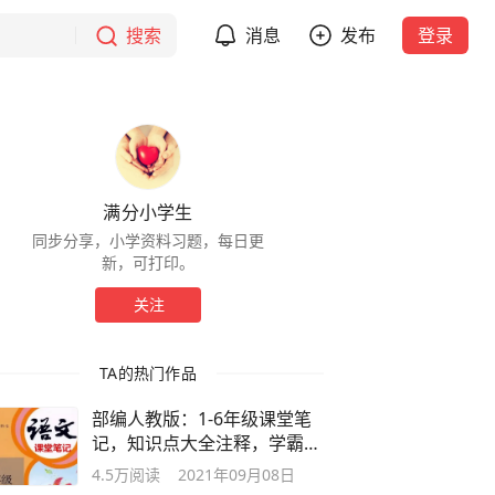
搜索
消息
发布
登录
满分小学生
同步分享，小学资料习题，每日更
新，可打印。
关注
TA的热门作品
部编人教版：1-6年级课堂笔
记，知识点大全注释，学霸笔
记晒起来
4.5万
阅读
2021年09月08日