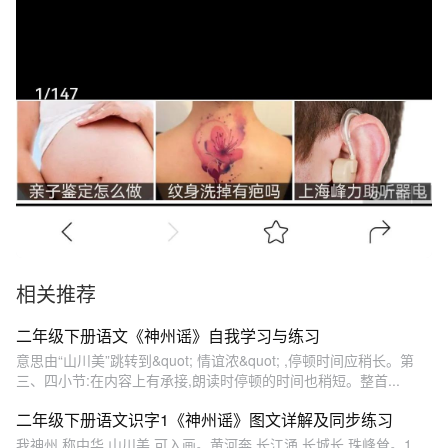
相关推荐
二年级下册语文《神州谣》自我学习与练习
意思由“山川美”跳转到&quot; 情谊浓&quot; ,停顿时间应稍长。第
三、四小节:在内容上有承接,朗读时停顿的时间也稍短。整首...
二年级下册语文识字1《神州谣》图文详解及同步练习
我神州,称中华,山川美,可入画。黄河奔,长江涌,长城长,珠峰耸。1.