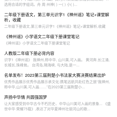
选用合适的字组词。舟 周 州神( ) 一( ) 小( )...
二年级下册语文，第三单元识字1《神州谣》笔记+课堂解
析，收藏
二年级下册语文,第三单元识字1《神州谣》笔记+课堂解析,收藏
《神州谣》小学语文二年级下册课堂笔记
《神州谣》小学语文二年级下册课堂笔记
人教版二年级下册必背内容
识字1《神州谣》 我神州,称中华, 山川美,可入画。 黄河奔,长江涌,
长城长,珠峰耸。 台湾岛,隔海峡, 与大陆,是一...
名单发布！2023第三届荆楚小书法家大赛决赛结果出炉
优秀作品展示优秀作品展示承文化:携笔远航共赴红色之旅“我神州,
称中华,山川美,可入画……”在2023第三届荆楚小...
声扬中华情 共圆强国梦
让大家感受到中华古今不朽历史、中华山川美可入画的景象... 《盛
世中华·荣耀75载》,表达了对华夏神州壮丽河山的歌...