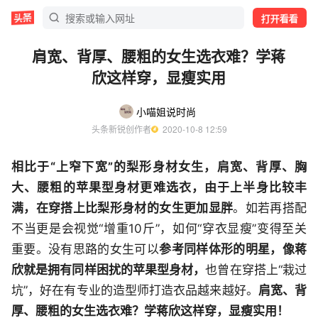
打开看看
肩宽、背厚、腰粗的女生选衣难？学蒋
欣这样穿，显瘦实用
小喵姐说时尚
头条新锐创作者
  2020-10-8 12:59
相比于“上窄下宽”的梨形身材女生，肩宽、背厚、胸
大、腰粗的苹果型身材更难选衣，由于上半身比较丰
满，在穿搭上比梨形身材的女生更加显胖
。如若再搭配
不当更是会视觉“增重10斤”，如何“穿衣显瘦”变得至关
重要。没有思路的女生可以
参考同样体形的明星，像蒋
欣就是拥有同样困扰的苹果型身材，
也曾在穿搭上“栽过
坑”，好在有专业的造型师打造衣品越来越好。
肩宽、背
厚、腰粗的女生选衣难？学蒋欣这样穿，显瘦实用！