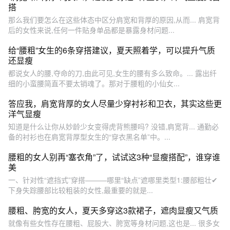
搭
那么我们要怎么在这些体态中区分肩宽和背厚的原因,从而... 肩宽背
后的女性来说,任何一件贴身单品都是暴露身材问题...
给“腰粗”女生的6条穿搭建议，夏天照着学，可以提升气质
还显瘦
都说女人的腰,夺命的刀,由此可见,女生的腰有多么致命。... 露出纤
细的小蛮腰简直不要太销魂了。那对于腰粗的小仙女...
答应我，肩宽背厚的女人尽量少穿衬衫和卫衣，其实这些更
洋气显瘦
知道是什么让你从妙龄少女变得虎背熊腰吗? 没错,肩宽背... 通勤必
备的衬衫也在肩宽背厚型女生的“穿衣黑名单”中。...
腰粗的女人别再“塞衣角”了，试试这3种“显瘦搭配”，谁穿谁
美
一、针对性“遮挡式”穿搭———哪里“缺点”遮哪里类型1:腰部粗壮✔
下身失踪腰部比较粗装的女性,最重要的就是...
腰粗、胯宽的女人，夏天多穿这3款裙子，遮肉显瘦又气质
就像有些女性存在腰粗、屁股大、胯宽等身材问题,这也是... 很多女