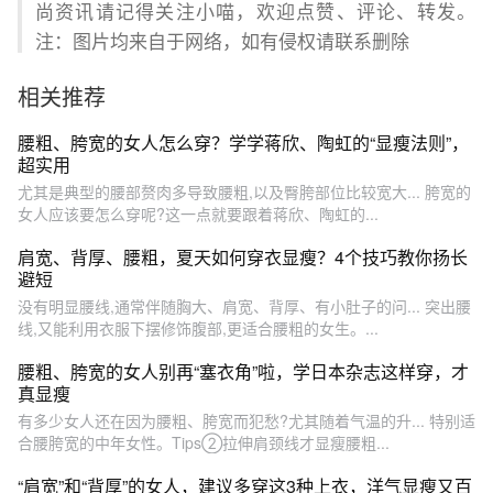
尚资讯请记得关注小喵，欢迎点赞、评论、转发。
注：图片均来自于网络，如有侵权请联系删除
相关推荐
腰粗、胯宽的女人怎么穿？学学蒋欣、陶虹的“显瘦法则”，
超实用
尤其是典型的腰部赘肉多导致腰粗,以及臀胯部位比较宽大... 胯宽的
女人应该要怎么穿呢?这一点就要跟着蒋欣、陶虹的...
肩宽、背厚、腰粗，夏天如何穿衣显瘦？4个技巧教你扬长
避短
没有明显腰线,通常伴随胸大、肩宽、背厚、有小肚子的问... 突出腰
线,又能利用衣服下摆修饰腹部,更适合腰粗的女生。...
腰粗、胯宽的女人别再“塞衣角”啦，学日本杂志这样穿，才
真显瘦
有多少女人还在因为腰粗、胯宽而犯愁?尤其随着气温的升... 特别适
合腰胯宽的中年女性。Tips②拉伸肩颈线才显瘦腰粗...
“肩宽”和“背厚”的女人，建议多穿这3种上衣，洋气显瘦又百