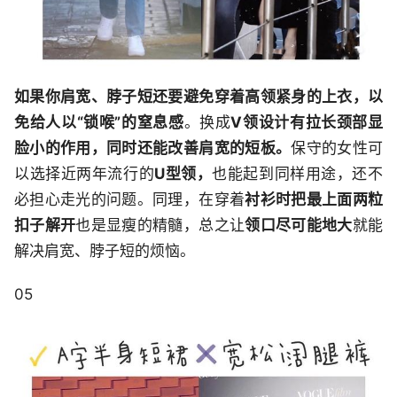
如果你肩宽、脖子短还要避免穿着高领紧身的上衣，以
免给人以“锁喉”的窒息感
。换成
V领设计有拉长颈部显
脸小的作用，同时还能改善肩宽的短板。
保守的女性可
以选择近两年流行的
U型领，
也能起到同样用途，还不
必担心走光的问题。同理，在穿着
衬衫时把最上面两粒
扣子解开
也是显瘦的精髓，总之让
领口尽可能地大
就能
解决肩宽、脖子短的烦恼。
05