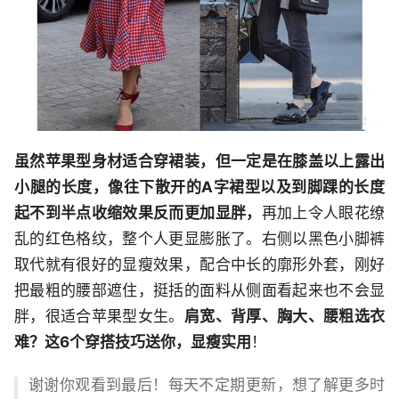
虽然苹果型身材适合穿裙装，但一定是在膝盖以上露出
小腿的长度，像往下散开的A字裙型以及到脚踝的长度
起不到半点收缩效果反而更加显胖，
再加上令人眼花缭
乱的红色格纹，整个人更显膨胀了。右侧以黑色小脚裤
取代就有很好的显瘦效果，配合中长的廓形外套，刚好
把最粗的腰部遮住，挺括的面料从侧面看起来也不会显
胖，很适合苹果型女生。
肩宽、背厚、胸大、腰粗选衣
难？这6个穿搭技巧送你，显瘦实用
！
谢谢你观看到最后！每天不定期更新，想了解更多时