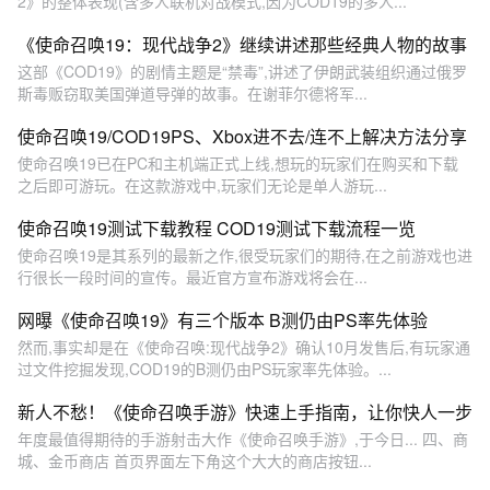
2》的整体表现(含多人联机对战模式,因为COD19的多人...
《使命召唤19：现代战争2》继续讲述那些经典人物的故事
这部《COD19》的剧情主题是“禁毒”,讲述了伊朗武装组织通过俄罗
斯毒贩窃取美国弹道导弹的故事。在谢菲尔德将军...
使命召唤19/COD19PS、Xbox进不去/连不上解决方法分享
使命召唤19已在PC和主机端正式上线,想玩的玩家们在购买和下载
之后即可游玩。在这款游戏中,玩家们无论是单人游玩...
使命召唤19测试下载教程 COD19测试下载流程一览
使命召唤19是其系列的最新之作,很受玩家们的期待,在之前游戏也进
行很长一段时间的宣传。最近官方宣布游戏将会在...
网曝《使命召唤19》有三个版本 B测仍由PS率先体验
然而,事实却是在《使命召唤:现代战争2》确认10月发售后,有玩家通
过文件挖掘发现,COD19的B测仍由PS玩家率先体验。...
新人不愁！《使命召唤手游》快速上手指南，让你快人一步
年度最值得期待的手游射击大作《使命召唤手游》,于今日... 四、商
城、金币商店 首页界面左下角这个大大的商店按钮...