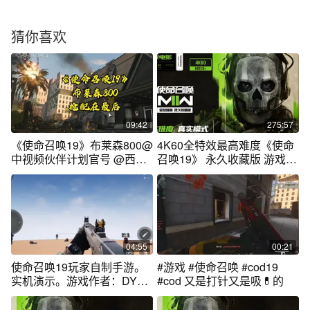
猜你喜欢
09:42
275:57
《使命召唤19》布莱森800@
4K60全特效最高难度《使命
中视频伙伴计划官号 @西瓜
召唤19》 永久收藏版 游戏电
视频
影
04:55
00:21
使命召唤19玩家自制手游。
#游戏 #使命召唤 #cod19
实机演示。游戏作者：DY视
#cod 又是打针又是吸💊的
觉站