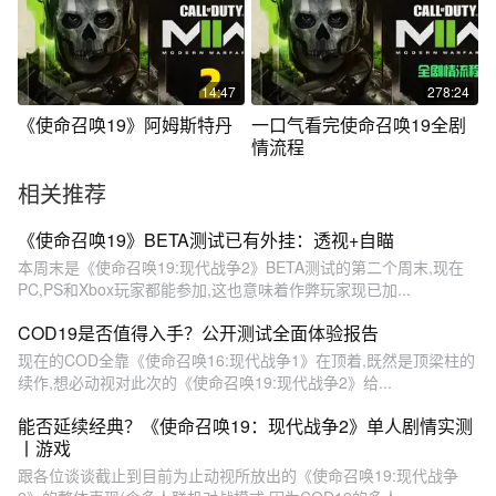
14:47
278:24
《使命召唤19》阿姆斯特丹
一口气看完使命召唤19全剧
情流程
相关推荐
《使命召唤19》BETA测试已有外挂：透视+自瞄
本周末是《使命召唤19:现代战争2》BETA测试的第二个周末,现在
PC,PS和Xbox玩家都能参加,这也意味着作弊玩家现已加...
COD19是否值得入手？公开测试全面体验报告
现在的COD全靠《使命召唤16:现代战争1》在顶着,既然是顶梁柱的
续作,想必动视对此次的《使命召唤19:现代战争2》给...
能否延续经典？《使命召唤19：现代战争2》单人剧情实测
丨游戏
跟各位谈谈截止到目前为止动视所放出的《使命召唤19:现代战争