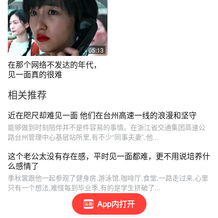
05:13
在那个网络不发达的年代，
见一面真的很难
相关推荐
近在咫尺却难见一面 他们在台州高速一线的浪漫和坚守
能够做到时刻陪伴并不是件容易的事情。在浙江省交通集团高速公
路台州管理中心基层站所里,有不少“同事夫妻”,他...
这个老公太没有存在感，平时见一面都难，更不用说培养什
么感情了
季秋裳跟他一起参观了健身房,游泳馆,咖啡厅,食堂,一路走过来,心里
只有一个想法,难怪每到毕业季,有的是学生挤破了...
App内打开