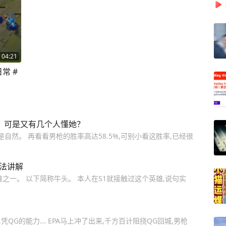
04:21
常 #
？可是又有几个人懂她？
自然。 再看看男枪的胜率高达58.5%,可别小看这胜率,已经很
玩法讲解
之一。 以下简称牛头。 本人在S1就接触过这个英雄,说句实
凭QG的能力... EPA马上冲了出来,千方百计阻挠QG回城,男枪