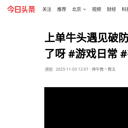
关注
推荐
北京
视频
财经
科
上单牛头遇见破
了呀 #游戏日常 
2023-11-03 12:07
·
神牛教丶教主
原创