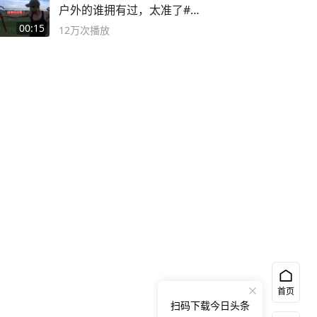
户外的谁拥有过，太准了#弹
弓#户外
00:15
12万
次播放
首页
扫码下载今日头条