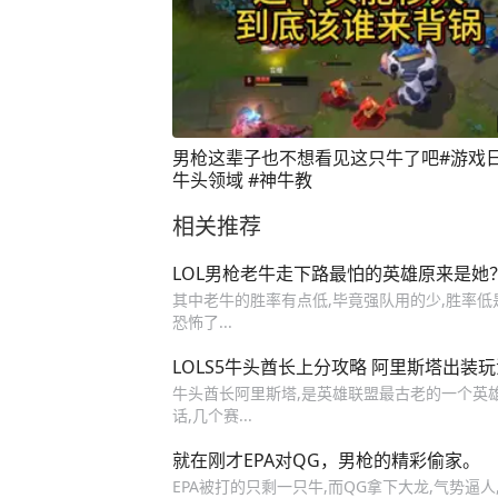
男枪这辈子也不想看见这只牛了吧#游戏日
牛头领域 #神牛教
相关推荐
LOL男枪老牛走下路最怕的英雄原来是她
其中老牛的胜率有点低,毕竟强队用的少,胜率低是
恐怖了...
LOLS5牛头酋长上分攻略 阿里斯塔出装
牛头酋长阿里斯塔,是英雄联盟最古老的一个英雄
话,几个赛...
就在刚才EPA对QG，男枪的精彩偷家。
EPA被打的只剩一只牛,而QG拿下大龙,气势逼人,