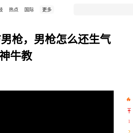
技
热点
国际
更多
防男枪，男枪怎么还生气
#神牛教
1
2