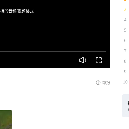
3
持的音频/视频格式
4
5
6
7
8
9
10
举报