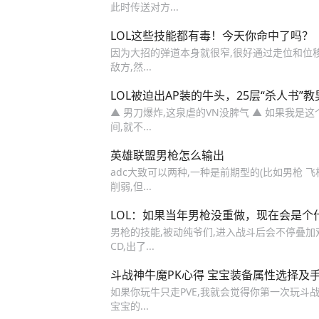
此时传送对方...
LOL这些技能都有毒！今天你命中了吗？
因为大招的弹道本身就很窄,很好通过走位和位移
敌方,然...
LOL被迫出AP装的牛头，25层“杀人书”
▲ 男刀爆炸,这泉虐的VN没脾气 ▲ 如果我是这
间,就不...
英雄联盟男枪怎么输出
adc大致可以两种,一种是前期型的(比如男枪 飞
削弱,但...
LOL：如果当年男枪没重做，现在会是个
男枪的技能,被动纯爷们,进入战斗后会不停叠加双
CD,出了...
斗战神牛魔PK心得 宝宝装备属性选择及
如果你玩牛只走PVE,我就会觉得你第一次玩斗
宝宝的...