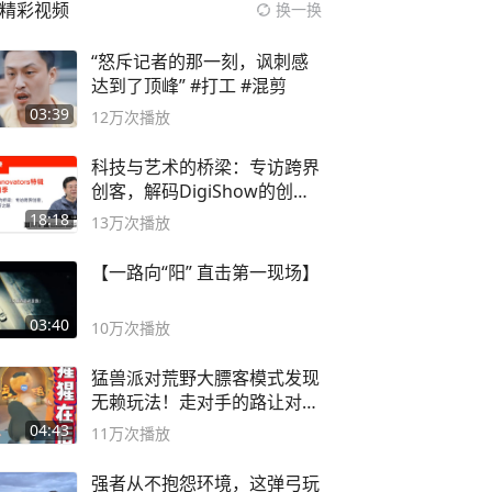
精彩视频
换一换
“怒斥记者的那一刻，讽刺感
达到了顶峰” #打工 #混剪
03:39
12万
次播放
科技与艺术的桥梁：专访跨界
创客，解码DigiShow的创新
之路
18:18
13万
次播放
【一路向“阳” 直击第一现场】
03:40
10万
次播放
猛兽派对荒野大膘客模式发现
无赖玩法！走对手的路让对手
无路可走
04:43
11万
次播放
强者从不抱怨环境，这弹弓玩