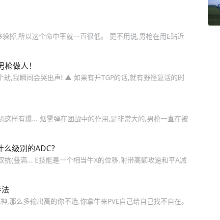
躲掉,所以这个命中率就一直很低。 更不用说,男枪在用E贴近
教男枪做人！
个劫,我瞬间会哭出声! ▲ 如果有开TGP的话,就有野怪复活的时
机这样有爆... 烟雾弹在团战中的作用,是非常大的,男枪一直在被
什么级别的ADC？
抗(叠满... E技能是一个相当牛X的位移,附带高额攻速和平A减
手法
战神,那么多输出高的你不选,你拿牛来PVE自己给自己找不自在。