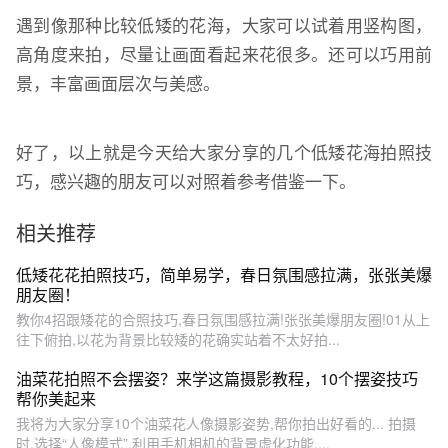
遇到像那种比较低矮的花海，大家可以试着用竖构图，
高角度来拍，尽量让画面看起来花很多。还可以巧用前
景，丰富画面层次与美感。
好了，以上就是今天给大家分享的几个低矮花海拍照技
巧，感兴趣的朋友可以对照着参考借鉴一下。
相关推荐
低矮花花拍照技巧，简单易学，春日氛围感拉满，张张美爆
朋友圈！
教你4招跟矮花的合照技巧,春日氛围感拉满!张张美爆朋友圈!01从上
往下俯拍,以花为背景比较矮的花确实站着不太好拍...
油菜花拍照不会摆姿？来学这篇摄影教程，10个摆姿技巧
帮你美起来
我将为大家分享10个油菜花人像摄影姿势,帮你拍出好看的... 拍摄
时,选择“人像模式”,利用手机相机的背景虚化功能,...