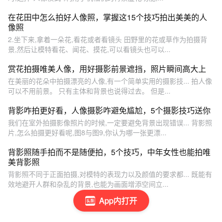
在花田中怎么拍好人像照，掌握这15个技巧拍出美美的人
像照
2.坐下来,拿着一朵花,看花或者看镜头 田野里的花或草作为拍摄背
景,然后让模特看花、闻花、摸花,可以看镜头也可以...
赏花拍摄唯美人像，用好摄影前景遮挡，照片瞬间高大上
在美丽的花朵中拍摄漂亮的人像,有一个简单实用的摄影技... 拍人像
可以不用前景。 只有主体和背景也说得过去。 但是...
背影咋拍更好看，人像摄影咋避免尴尬，5个摄影技巧送你
我们在室外拍摄影像照片的时候,一定要避免背景出现错误... 背影照
片,怎么拍摄更好看呢,图8与图9,你认为哪一张更漂...
背影照随手拍而不是随便拍，5个技巧，中年女性也能拍唯
美背影照
背影照不同于正面拍摄,对模特的表现力以及颜值的要求都... 既能有
效地避开人群和杂乱的背景,也能为画面增添空间立...
App内打开