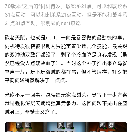
70版本“之后的”伺机待发，敏锐系21点，可以和敏锐系
31点互动，可以和刺杀系21点互动，但是不能和战斗系
21点31点互动，很明显的nerf痕迹。
砍老天赋，也就是nerf，一向是暴雪做的最勤快的事。
伺机待发很快被限制为只能重置少数几个技能，最关键
的双冲动双致盲都没了，剩了个冷血算是良心发现（虽
然已经没人点双冷血了）。当时这个补丁推出来立马就
骂声一片，玩不玩盗贼的都在骂，但不管怎样，好歹把
平衡问题稍微解决了一点点。
光砍不是一回事，总得给玩家点甜头。暴雪下一步方案
就是强化深层天赋增强其竞争力。这回问题不是出在盗
贼身上，圣骑士又炸了。