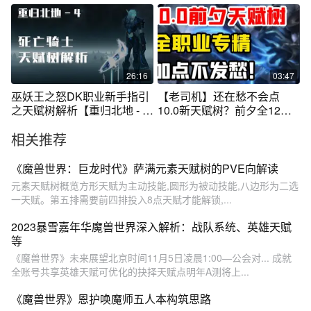
26:16
03:47
巫妖王之怒DK职业新手指引
【老司机】还在愁不会点
之天赋树解析【重归北地 - 卷
10.0新天赋树？前夕全12职
四】
业36专精天赋树
相关推荐
《魔兽世界：巨龙时代》萨满元素天赋树的PVE向解读
元素天赋树概览方形天赋为主动技能,圆形为被动技能,八边形为二选
一天赋。第五排需要前四排投入8点天赋才能解锁,...
2023暴雪嘉年华魔兽世界深入解析：战队系统、英雄天赋
等
《魔兽世界》未来展望北京时间11月5日凌晨1:00—公会对... 成就
全账号共享英雄天赋可优化的抉择天赋点明年A测将上...
《魔兽世界》恩护唤魔师五人本构筑思路