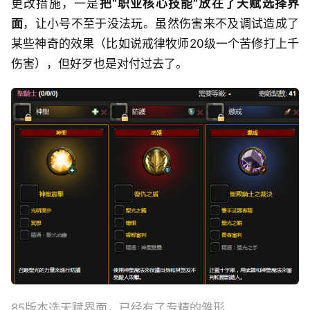
更改措施，一是
把“职业核心技能”放在了天赋选择界
面
，让小号不至于没法玩。虽然伤害来不及调试造成了
某些神奇的效果（比如说戒律牧师20级一个苦修打上千
伤害），但好歹也是对付过去了。
85版本选天赋界面，已经有了专精的雏形