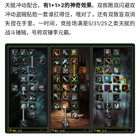
天赋冲动配合，
有1+1>2的神奇效果
。双疾跑双闪避双
冲动盗贼贴脸一套谁扛得住，哦对了，还有双致盲双消
失捏在手里。一时间，竞技场满是5/31/25之类天赋的
战斗锤贼，号称双锤李元霸。