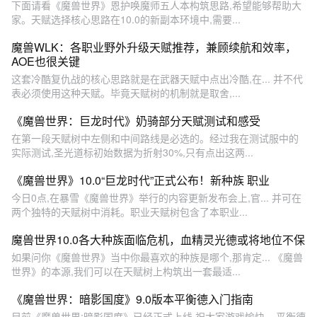
下面请看《魔兽世界》恩护唤魔师五人本构筑思路,希望能够帮助大
家。天赋选择核心思路在10.0的新副本环境中,需要...
魔兽WLK：各职业野外升级天赋推荐，兼顾续航和效率，
AOE也很关键
这套冷酷复仇战的核心思路就是在武器天赋中点出冷酷,在... 并不代
表必须使用这种天赋。毕竟天赋树的机制就是取舍,...
《魔兽世界：巨龙时代》奶骑部分天赋测试和感受
在第一段天赋树中左侧和中间路线是必选的。经过我在测试服中的
实际测试,圣光道标初始数据为折射30%,只有点出这两...
《魔兽世界》10.0“巨龙时代”正式公布！新种族 职业
今日0点,在暴雪《魔兽世界》举行的内容更新发布会上,官... 并可在
两个独特的天赋树中消耗。职业天赋树包含了本职业...
魔兽世界10.0各大种族面临危机，血精灵光德或将地位不保
如果问你《魔兽世界》当中你最喜欢的种族是哪个,那肯定... 《魔兽
世界》的本源,我们可以在天赋树上构筑出一套最适...
《魔兽世界：暗影国度》9.0版本平衡德入门指南
目前《魔兽世界:暗影国度》已经正式上线,祝大家游戏愉快... 平衡德