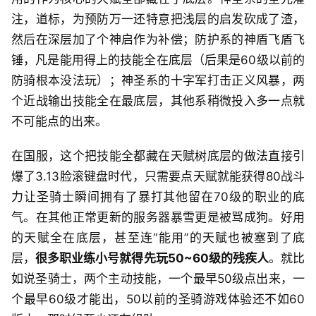
注，道标，为预防万一还特意把浅层的启发砍成了渣，
然后在深层加了个神启作为补偿；防护系的神盾飞盾飞
锤，凡是能用得上的技能全在底层（后果是60级以前的
防骑根本没法玩）；神圣系的十字军打击正义风暴，两
个近战输出技能全在最底层，其他系稍微投入多一点就
不可能点的出来。
在国服，这个把技能全都藏在天赋树底层的做法直接引
爆了3.13脸滚键盘时代，只需要点天赋就能获得80战斗
力让圣骑士瞬间拥有了暴打其他留在70级的职业的底
气。在其他正常更新的服务器暴雪更是被骂成狗。好用
的天赋全在底层，甚至连“能用”的天赋也被塞到了底
层，
很多职业练小号就得先玩50~60级的残疾人
。就比
如说圣骑士，两个主动技能，一个最早50级点出来，一
个最早60级才能出，50以前的圣骑游戏体验还不如60