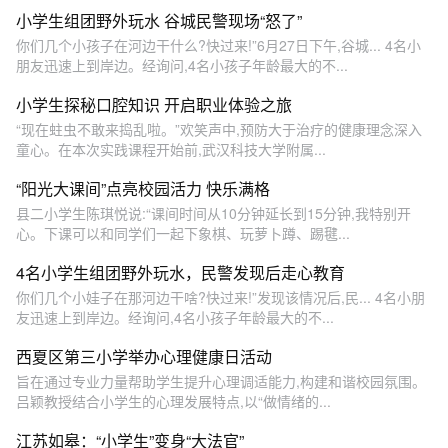
小学生组团野外玩水 谷城民警现场“怒了”
你们几个小孩子在河边干什么?快过来!”6月27日下午,谷城... 4名小
朋友迅速上到岸边。经询问,4名小孩子年龄最大的不...
小学生探秘口腔知识 开启职业体验之旅
“现在蛀虫不敢来捣乱啦。”欢笑声中,预防大于治疗的健康理念深入
童心。在本次实践课程开始前,武汉科技大学附属...
“阳光大课间”点亮校园活力 快乐满格
县二小学生陈琪悦说:“课间时间从10分钟延长到15分钟,我特别开
心。下课可以和同学们一起下象棋、玩萝卜蹲、踢毽...
4名小学生组团野外玩水，民警发现后走心教育
你们几个小娃子在那河边干啥?快过来!”发现该情况后,民... 4名小朋
友迅速上到岸边。经询问,4名小孩子年龄最大的不...
西夏区第三小学举办心理健康日活动
旨在通过专业力量帮助学生提升心理调适能力,构建和谐校园氛围。
吕颖教授结合小学生的心理发展特点,以“做情绪的...
江苏如皋：“小学生”变身“大法官”