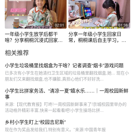
02:01
01:38
一年级小学生放学后都干
分享一年级小学生回家日
啥？分享桐桐沉浸式回家日
常，桐桐课后自主学习，沉
常，好充实！
浸式写作业
相关推荐
小学生垃圾桶里找烟盒为干啥？记者调查“烟卡”游戏问题
已多次有小学生在她清扫卫生区域的垃圾桶里翻找烟盒,她... 现在小
朋友们又来翻找烟盒,也不嫌脏,真担心他们不好好洗...
小学生比拼家务活、“清凉一夏”嬉水乐……｜一周校园新鲜
事
来源:【现代教育报】叮咚!一周校园新鲜事来了!京城校园里举办的
活动格外精彩丰富,快来一起看看吧!小学生操场比拼...
乡村小学生盯上“校园吉尼斯”
现在作为奖品发给我们,特别有意义。”来源:中国青年报