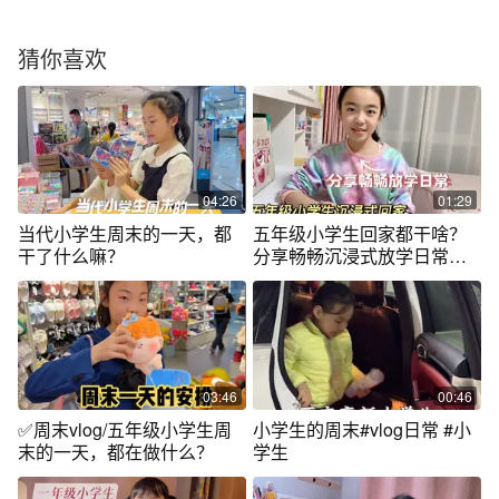
猜你喜欢
04:26
01:29
当代小学生周末的一天，都
五年级小学生回家都干啥？
干了什么嘛？
分享畅畅沉浸式放学日常，
好忙啊！
03:46
00:46
✅周末vlog/五年级小学生周
小学生的周末#vlog日常 #小
末的一天，都在做什么？
学生