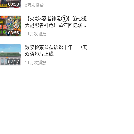
00:58
6万
次播放
【火影×忍者神龟①】第七班
大战忍者神龟！童年回忆联动
论武？
08:55
11万
次播放
数读检察公益诉讼十年！中英
双语短片上线
02:27
11万
次播放