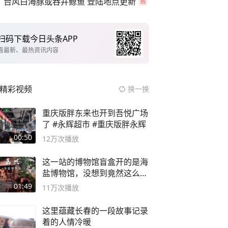
台风白海豚或吞并鲸鱼 登陆地点更新
扫码下载今日头条APP
看最新、最热资讯内容
精彩视频
换一换
重庆版胖东来也开到吾悦广场
了 #永辉超市 #重庆版胖永辉
00:50
12万
次播放
这一站的博物馆盲盒开的是海
盐博物馆，没想到竟然这么好
逛！
01:49
11万
次播放
这里蕴藏长春的一段故事记录
着的人情冷暖