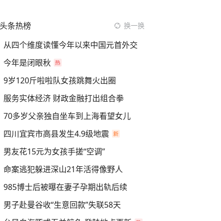
头条热榜
换一换
从四个维度读懂今年以来中国元首外交
今年是闭眼秋
9岁120斤啦啦队女孩跳舞火出圈
服务实体经济 财政金融打出组合拳
70多岁父亲独自坐车到上海看望女儿
四川宜宾市高县发生4.9级地震
男友花15元为女孩手搓“空调”
命案逃犯躲进深山21年活得像野人
985博士后被曝在妻子孕期出轨后续
男子赴曼谷收“生意回款”失联58天