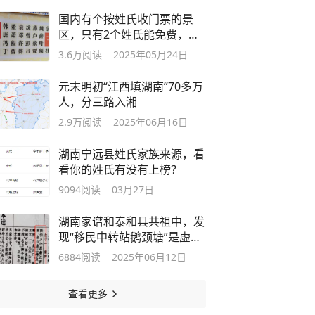
国内有个按姓氏收门票的景
区，只有2个姓氏能免费，知
道哪里吗？
3.6万
阅读
2025年05月24日
元末明初“江西填湖南”70多万
人，分三路入湘
2.9万
阅读
2025年06月16日
湖南宁远县姓氏家族来源，看
看你的姓氏有没有上榜？
9094
阅读
03月27日
湖南家谱和泰和县共祖中，发
现“移民中转站鹅颈塘”是虚拟
的地名
6884
阅读
2025年06月12日
查看更多