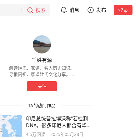
搜索
消息
发布
登录
千姓有源
解读姓氏、家谱、名人历史知识。
寻根问祖、家谱姓氏文化分享。找
姓氏来源、百家姓就上千姓有源。
关注
TA的热门作品
印尼总统普拉博沃称“若检测
DNA，很多印尼人都含有华人
血统”
4.5万
阅读
2025年05月28日