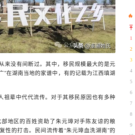
1
2
3
从来没有间断过。其中，移民规模最大的是元
4
湖广”在湖南当地的家谱中，有的记载为江西填湖
5
6
南人祖辈中代代流传。对于其移民原因也有多种
7
8
北部地区的百姓资助了朱元璋对手陈友谅的粮
9
复性的打击。民间流传着“朱元璋血洗湖南”的