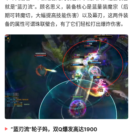
就是“蓝刃流”。顾名思义，装备核心是蓝量装魔宗（后
期可转魔切，大幅提高技能伤害）以及幕刃，这两件装
备的属性可谓珠联璧合，有了它们轻松打出爆炸伤害。
“蓝刃流”轮子妈，双Q爆发高达1900