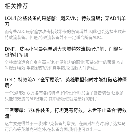
相关推荐
LOL出这些装备的是憨憨：飓风VN；特效流烬；某AD出羊
刀
而有些ADC玩家追求攻击特效带来的伤害增益,因此也会选择出攻击
特效流装备。但是,特效流装备并不一定适合所有ADC...
DNF：贫民小号最强单刷大天域特效流搭配详解，门槛号
也能打军团
全特效流适合自身有高三速,存活能力的职业;项链:战士的荣耀,攻击
时爆炸特效;手镯:绿野的纯真手镯,攻击敌人时造成...
LOL：特效流AD“全军覆没”，英雄联盟何时才能打破这种僵
局？
一个是特效,双方各有各的特点,如今设计师加强了暴击装备,让很多
只能特效流的AD很难受,其中滑板鞋就是最好的例子...
王者荣耀：这6件装备，打坦克有奇效，末世不止适合“特效
流”
这主要是得益于一系列坦克装备的增强。在面对坦克时,除了选择马
可吕布等英雄克制之外,在装备方面,我们也可以出一...