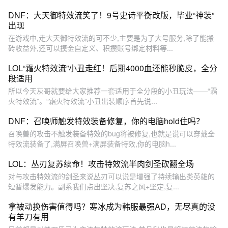
DNF：大天御特效流笑了！9号史诗平衡改版，毕业“神装”
出现
在游戏中,走大天御特效流的可不少,主要是为了大号服务,除了能搬
砖收益外,还可以摸金自定义、积攒账号绑定材料等...
LOL“霜火特效流”小丑走红！后期4000血还能秒脆皮，全分
段适用
所以今天灰哥就要给大家推荐一套适用于全分段的小丑玩法——“霜
火特效流”。“霜火特效流”小丑出装顺序首先说...
DNF：召唤师触发特效装备修复，你的电脑hold住吗？
召唤兽的攻击不触发装备特效的bug将被修复,也就是说可以穿戴全
特效流装备了,满屏召唤兽+满屏装备特效,你的电脑h...
LOL：丛刃复苏续命！攻击特效流半肉剑圣砍翻全场
对与攻击特效流的剑圣来说丛刃可以说是增强了持续输出类英雄的
短暂爆发能力。副系我们点出坚决,复苏之风+坚定,复...
拿被动换伤害值得吗？寒冰成为韩服最强AD，无尽真的没
有羊刀有用