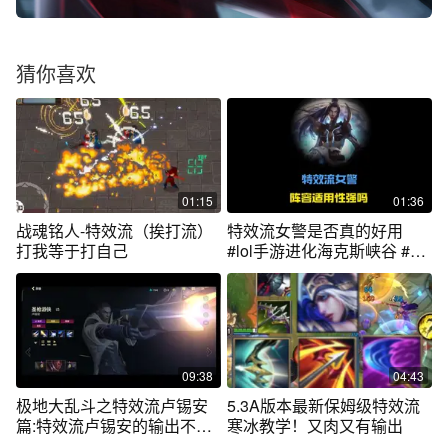
猜你喜欢
01:15
01:36
战魂铭人-特效流（挨打流）
特效流女警是否真的好用
打我等于打自己
#lol手游进化海克斯峡谷 #辅
助教学
09:38
04:43
极地大乱斗之特效流卢锡安
5.3A版本最新保姆级特效流
篇:特效流卢锡安的输出不比
寒冰教学！又肉又有输出
阿卡丽低😁