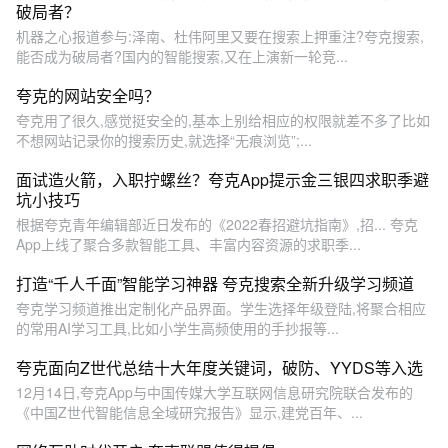
破局者？
机器之心报道参与:泽南、杜伟阿里又要在搜索上押重注?夸克搜索,
能否成为破局者?国内的智能搜索,又在上演新一轮竞...
夸克的网站安全吗？
夸克用了很久,感觉挺安全的,基本上别给相应的权限就差不多了比如
不想网站记录你的搜索历史,就选择“无痕浏览”;...
面试造火箭，入职拧螺丝？夸克App提示金三银四求职季避
坑小技巧
根据夸克青年编辑部近日发布的《2022春招避坑指南》,招... 夸克
App上线了聚合多款智能工具、丰富内容资源的求职季...
打造“千人千面”智能学习神器 夸克搜索全新升级学习频道
夸克学习频道推出定制化产品界面。学生选择年级登陆,将聚合相应
的常用AI学习工具,比如小学生高频使用的手抄报等...
夸克面向Z世代总结十大年度关键词，破防、YYDS等入选
12月14日,夸克App与中国传媒大学互联网信息研究院联合发布的
《中国Z世代智能信息全域研究报告》显示,建党百年、...