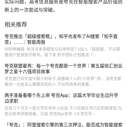
实际问题，高考信息服务是夸克在智能搜索产品价值创
新上的一次尝试与突破。
相关推荐
夸克推出「超级搜索框」，知乎也发布了AI搜索「知乎直
答」……｜智能周报
何昕晔编辑 :吴洋洋本周模型与应用夸克7.0加入「超级搜... 不过需
要用户登录知乎帐号。接下来,知乎团队计划推进「...
夸克联盟翟亮：每一个夸克都是一个世界｜第五届徐汇创业
梦之星十六强项目故事
夸克是已知宇宙中最小的粒子,就像每个人的“小世界”,但... 当夸克聚
集到一大批关心健康风险的人,平台所具有的发展...
两手准备看哪个先上岸 夸克App：这届大学毕业生边升学
边求职
还有几个月又一批大学生将步入社会,不少应届生早已在积极谋划,为
就业和考研做准备。日前,夸克App发布《大学生毕...
「夸克」：阿里搜索引擎的第三次押注，能否成为智能搜索