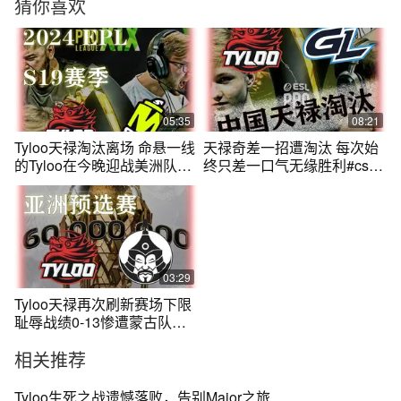
猜你喜欢
05:35
08:21
Tyloo天禄淘汰离场 命悬一线
天禄奇差一招遭淘汰 每次始
的Tyloo在今晚迎战美洲队伍
终只差一口气无缘胜利#cs2
M80
#tyloo
03:29
Tyloo天禄再次刷新赛场下限
耻辱战绩0-13惨遭蒙古队的
零封
相关推荐
Tyloo生死之战遗憾落败，告别Major之旅