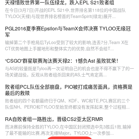
天禄惜败世界第一队伍绿龙，跌入EPL S21败者组
在今日(3月7日)开战的EPL S21中,世界排名第118位的中国战队
TYLOO(天禄)与现世界排名榜首的TeamSpirit(绿龙)展开...
PGL2016夏季赛Epsilon与TeamX会师决赛 TYLOO无缘冠
军
输掉第二个手枪局后TyLoo受到了较大的影响,连丢7分,Team X在
CT优势地图上手握地形和整体实力的优势,自然不会给T...
“CSGO”群星联赛淘汰赛天禄2：1憾负Ast 虽败犹荣！
与AS的较量既是Tyloo再一次证明自己的机会也是不得不赢下了的一
场关键战役。反观从败者组杀回来的AS,士气肯定高...
败者组PCL队伍全部崩盘，PIO被打成痛苦面具，资格赛是
最后的救赎
败者组的四个名额最终归于QM、KDF、WC和TE,PCL赛区的三个
队伍NH、PERO和TYLOO至始至终都没有发挥起来,整个过程相...
RA自败者组一路胜出，晋级CS2亚太区RMR
而决赛前保持全胜的TYLOO,在中国区封闭预选中先3胜后1败,输掉
了最不能输的比赛,再次无缘Major。TYLOO上一次参加...