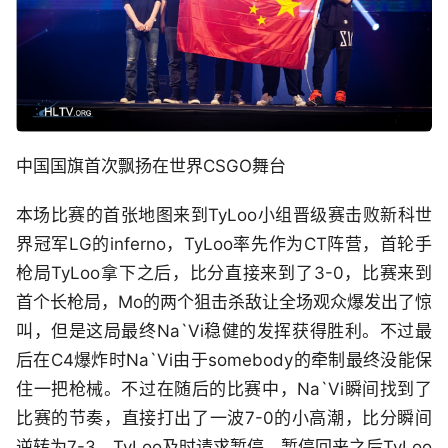
中国国旗首次飘扬在世界CSGO舞台
本场比赛的首张地图来到TyLoo小组晋级赛击败新科世
界冠军LG的inferno，TyLoo率先作为CT阵营，首轮手
枪局TyLoo拿下之后，比分直接来到了3-0，比赛来到
首个长枪局，Mo的两个狙击杀敌让全场观众爆发出了惊
叫，但是这局最终Na`Vi稳健的发挥获得胜利。不过最
后在C4爆炸时Na`Vi由于somebody的牵制最终没能保
住一把枪械。不过在随后的比赛中，Na`Vi瞬间找到了
比赛的节奏，直接打出了一波7-0的小高潮，比分瞬间
逆转为7-3，TyLoo及时请求暂停，暂停回来之后TyLoo