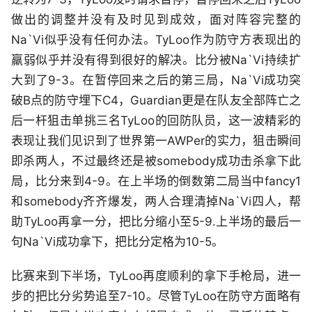
做出的调整并没有及时见到成效，面对阵容完整的
Na`Vi似乎没有任何办法。TyLoo作为防守方表现出的
羸弱似乎并没有得到很好的解决。比分被Na`Vi持续扩
大到了9-3。在暂停回来之后的第三局，Na`Vi成功突
破B点的防守埋下C4，Guardian更是在队友全部阵亡之
后一杆狙击单挑三名TyLoo的回防队员，这一波精彩的
表现让我们见识到了世界第一AWPer的实力，狙击瞬间
即杀两人，不过最终还是被somebody成功击杀拿下此
局，比分来到4-9。在上半场的倒数第二局当中fancy1
和somebody齐齐爆发，两人合理清掉Na`Vi四人，帮
助TyLoo再拿一分，把比分缩小至5-9.上半场的最后一
句Na`Vi成功拿下，把比分定格为10-5。
比赛来到下半场，TyLoo再度顺利的拿下手枪局，进一
步的把比分劣势追至7-10。尽管TyLoo在防守方面略有