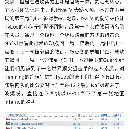
欠缺，但是在进攻实力上却是自成一体。灵活的转点，
五人报团集体冲击，也让Na`Vi大感头疼。不过在下半
场的第三局TyLoo被对手eco翻盘，Na`Vi的防守站位让
TyLoo的小伙子们防不胜防，经常一个点位放置两名防
守队员，通过一个拉枪一个继续蹲点的方式取得击杀。
Na`Vi也借此战术成功扳回一局。随后的一局中TyLoo
汲取了上一句被翻盘的教训，搜点变的更加仔细。成功
的追回了一局。比分来到了8-11。不过接下来Guardian
让我们见识到了一名世界顶尖狙击手的过人素质，对
Timming的绝佳把握把TyLoo的选手们打得心服口服。
随后两队的比分交替上升至9-12之后，Na`Vi迎来了一
波爆发，直接连下四城以16-10拿下了第一张地图
inferno的胜利。