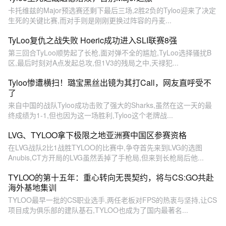
卡托维兹的Major预选赛还剩下最后三场,2胜2负的Tyloo迎来了决定
生死的关键比赛,而对手则是刚刚更换过阵容的丹麦...
TyLoo复仇之战失败 Hoeric成功进入SLI联赛8强
第三回合TyLoo顺势起了长枪,面对弹不全的尴尬,TyLoo选择骚扰B
区,最后时刻对A点发起总攻,但1V3的残局之中,天禄犯...
Tyloo惨遭横扫！璐宝黑丝出镜为其打Call，网友直呼受不
了
来自中国的战队Tyloo成功击败了强大的Sharks,虽然在这一天的最
终成绩为1-1,但也因为这一场胜利,Tyloo这个老牌战...
LVG、TYLOO拿下极限之地亚洲赛中国区参赛资格
在LVG战队2比1战胜TYLOO的比赛中,争夺首先来到LVG的选图
Anubis,CT方开局的LVG虽然丢掉了手枪局,但来到长枪局后他...
TYLOO的第十五年：重心转向无畏契约，将与CS:GO共赴
海外基地集训
TYLOO最早一批的CS职业选手,两任老板对FPS的热衷与坚持,让CS
项目成为俱乐部的建队基石,TYLOO也成为了国内最著名...