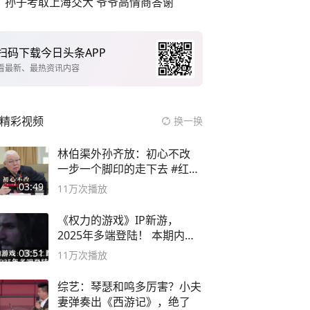
孙子考取上海交大 爷爷高情商答谢
扫码下载今日头条APP
看最新、最热资讯内容
精彩视频
换一换
林伯渠外孙齐放：初心不改
一步一个脚印的走下去 #红船
论坛
03:49
11万
次播放
《权力的游戏》IP新游，
2025年多端登陆！ 本期内容
概要
03:51
11万
次播放
综艺：琴瑟和鸣多厉害？小夫
妻弹奏出《西游记》，绝了