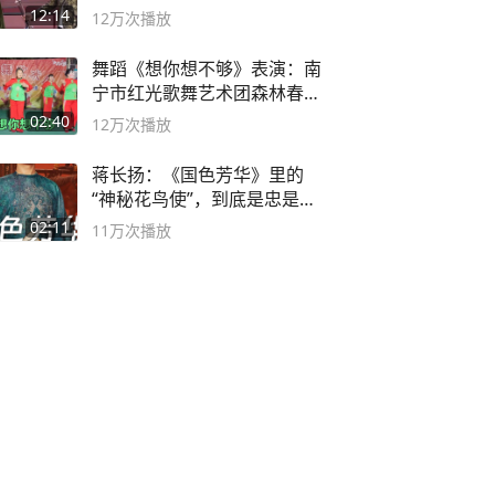
12:14
12万
次播放
舞蹈《想你想不够》表演：南
宁市红光歌舞艺术团森林春红
舞蹈队。
02:40
12万
次播放
蒋长扬：《国色芳华》里的
“神秘花鸟使”，到底是忠是
奸？
02:11
11万
次播放