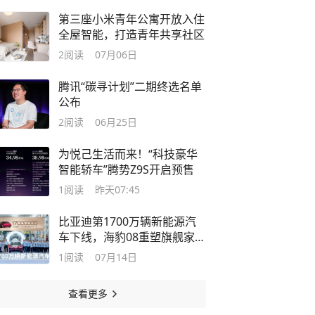
第三座小米青年公寓开放入住
全屋智能，打造青年共享社区
2
阅读
07月06日
腾讯“碳寻计划”二期终选名单
公布
2
阅读
06月25日
为悦己生活而来！“科技豪华
智能轿车”腾势Z9S开启预售
1
阅读
昨天07:45
比亚迪第1700万辆新能源汽
车下线，海豹08重塑旗舰家轿
价值标杆
1
阅读
07月14日
查看更多