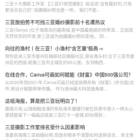
三亚十大摄影工作室:【三亚IO视觉摄影】俗话说“没有最好的,只有
更适合自己的”,拍摄婚纱照也是一样。 我们不能...
三亚旅拍势不可挡三亚婚纱摄影前十名遭热议
三亚(Sanya )位于海南岛的最南端,是中国最南部的热带滨... 正因其
天然优异的环境,使三亚成为拍摄婚纱照的圣地。 四...
向往的渔村丨在三亚！小渔村“含艺量”极高→
带你走进三亚市崖州区梅联社区梅联社区,原名角头村,位于三亚市崖
州区的西部,距离三亚市主城区约65公里。东邻梅西...
在线合作，Canva可画如何赋能《财富》中国500强公司？
从2020年到2021年,Canva可画已经连续两年和《财富》(中文版)合
作,用设计赋能榜单传播。 作为澳洲最大科技独角兽...
这组海报，算是把三亚玩明白了！
鹿城大地,山海相融浪漫的有轨电车缓缓行驶在风景中游人一转头心
里就能留下一幅画这就是三亚打卡一座城,好似得到...
三亚摄影工作室排名受什么因素影响
准备到海南三亚拍婚纱照,但是却根本不清楚如何选择适合... 本文有