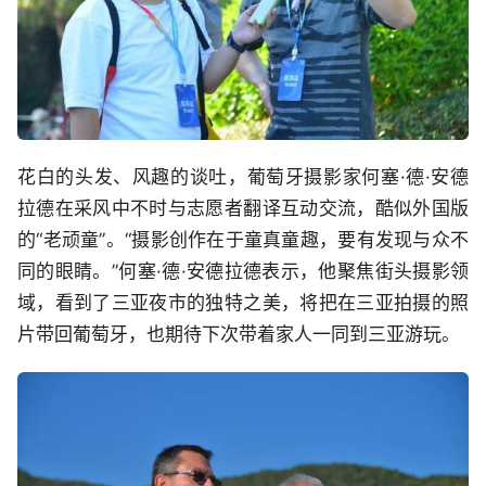
花白的头发、风趣的谈吐，葡萄牙摄影家何塞·德·安德
拉德在采风中不时与志愿者翻译互动交流，酷似外国版
的“老顽童”。“摄影创作在于童真童趣，要有发现与众不
同的眼睛。”何塞·德·安德拉德表示，他聚焦街头摄影领
域，看到了三亚夜市的独特之美，将把在三亚拍摄的照
片带回葡萄牙，也期待下次带着家人一同到三亚游玩。