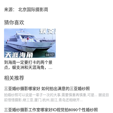
来源： 北京国际摄影周
猜你喜欢
04:17
到海南一定要打卡的两个景
点，蜈支洲和天涯海角，真
的美到惊艳！
相关推荐
三亚婚纱摄影哪家好 如何拍出满意的三亚婚纱照
拍婚纱照可以说是一辈子一次的大事,需要慎重再慎重,可是... 据说目
前惜惜摄影,继三亚,厦门,杭州,丽江,青岛还相继开...
三亚婚纱摄影工作室哪家好IO视觉拍8090个性婚纱照