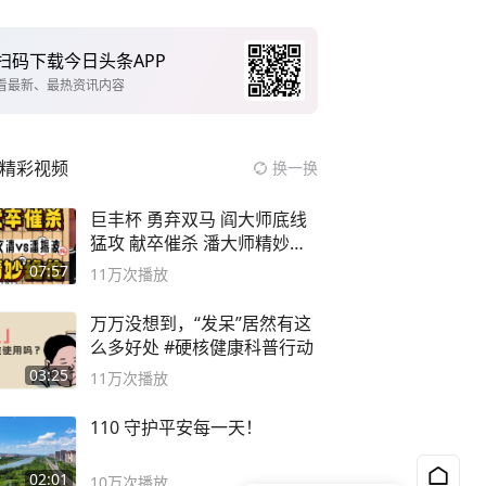
扫码下载今日头条APP
看最新、最热资讯内容
精彩视频
换一换
巨丰杯 勇弃双马 阎大师底线
猛攻 献卒催杀 潘大师精妙入
局
07:57
11万
次播放
万万没想到，“发呆”居然有这
么多好处 #硬核健康科普行动
03:25
11万
次播放
110 守护平安每一天！
02:01
10万
次播放