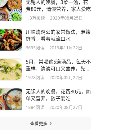
无锡人的晚餐，3菜一汤，花
费80元，清淡营养，家人爱吃
1.3万
阅读
2020年08月25日
川味烧鸡公的家常做法，麻辣
鲜香，看着就流口水
3695
阅读
2019年11月22日
5月，常喝这5道汤品，每天不
重样，清淡可口又营养，先收
藏
1978
阅读
2020年05月22日
无锡人的晚餐，花费80元，简
单又营养，孩子爱吃
1884
阅读
2020年08月27日
查看更多