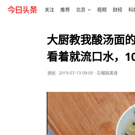
关注
推荐
北京
视频
财经
科
大厨教我酸汤面
看着就流口水，1
2019-07-13 09:05
·
石榴姐美食
原创