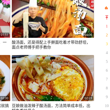
1
01:51
04:06
2
，一
酸汤面，还是得配上手擀面吃着才带劲舒坦，
3
面点老师傅手把手教你
4
5
6
7
8
9
02:30
02:23
松就搞
豆娘做油泼辣子酸汤面，方法简单成本低，出
10