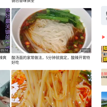
锅色香味俱全
05:16
03:02
辣爽
酸汤面的家常做法，5分钟就搞定，酸辣开胃特
好吃