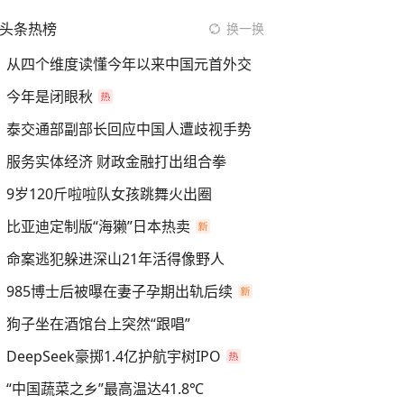
头条热榜
换一换
从四个维度读懂今年以来中国元首外交
今年是闭眼秋
泰交通部副部长回应中国人遭歧视手势
服务实体经济 财政金融打出组合拳
9岁120斤啦啦队女孩跳舞火出圈
比亚迪定制版“海獭”日本热卖
命案逃犯躲进深山21年活得像野人
985博士后被曝在妻子孕期出轨后续
狗子坐在酒馆台上突然“跟唱”
DeepSeek豪掷1.4亿护航宇树IPO
“中国蔬菜之乡”最高温达41.8℃