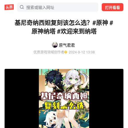
打开看看
基尼奇纳西妲复刻该怎么选？#原神 #
原神纳塔 #欢迎来到纳塔
原气君君
优质游戏领域创作者
  2024-9-12 13:08