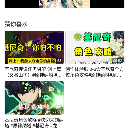
猜你喜欢
01:53
09:52
基尼奇传说任务讲解 渊上篇
创作体验服 0-6命基尼奇全方
（又名山下）#原神纳塔 #基
位角色攻略#原神纳塔#龙之
尼奇
魂附
03:03
基尼奇角色攻略 #欢迎来到纳
塔 #原神纳塔 #基尼奇 #龙之