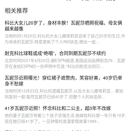
相关推荐
科比大女儿20岁了，身材丰腴！瓦妮莎晒照祝福，母女俩
越来越像
当地时间1月20日,科比的大女儿娜塔莉亚迎来了自己20岁的生日,作
为母亲的瓦妮莎,特意更新了个人INS状态,晒出一组...
耐克科比球鞋或成“绝唱”，合同到期瓦妮莎不续约
北京时间2021年4月20日,据ESPN报道,美国运动品牌耐克(N... 瓦妮
莎在发给ESPN的一份声明中写道:“科比的耐克合同已...
瓦妮莎近照曝光！穿红裙子遮赘肉，笑容好美，40岁仍单
身不愁嫁
当地时间12月23日,科比的遗孀瓦妮莎,以及大女儿娜塔莉亚... 都如
同复刻一般!虽然瓦妮莎已经40岁了,但整个人的状态依...
41岁瓦妮莎近照！怀念科比和二公主，超3年不改嫁
他的妻子瓦妮莎带着三个孩子坚强生活,她嫁给科比那一年只有19岁,
现在她已经41岁了。一见钟情的浪漫爱情故事1999...