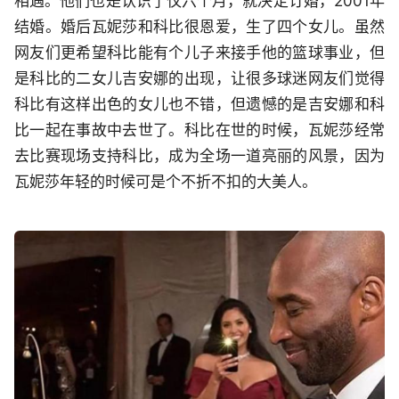
相遇。他们也是认识了仅六个月，就决定订婚，2001年
结婚。婚后瓦妮莎和科比很恩爱，生了四个女儿。虽然
网友们更希望科比能有个儿子来接手他的篮球事业，但
是科比的二女儿吉安娜的出现，让很多球迷网友们觉得
科比有这样出色的女儿也不错，但遗憾的是吉安娜和科
比一起在事故中去世了。科比在世的时候，瓦妮莎经常
去比赛现场支持科比，成为全场一道亮丽的风景，因为
瓦妮莎年轻的时候可是个不折不扣的大美人。