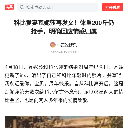
打开看看
科比爱妻瓦妮莎再发文！体重200斤仍
抢手，明确回应情感归属
与意说娱乐
2022-4-19 09:00
4月18日，瓦妮莎和科比迎来结婚21周年纪念日，瓦嫂
更新了ins，晒出了自己和科比年轻时的照片，并写道:
我永远爱你，宝贝。周年快乐。自从科比离开后，这是
瓦妮莎第无数次给科比留言怀念他，足以彰显两人的情
比金坚，也是向两人多年来的爱情致敬。