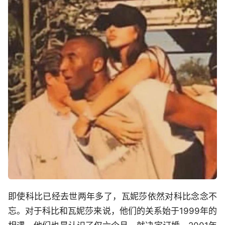
即使科比已经去世两年多了，瓦妮莎依然对科比念念不
忘。对于科比和瓦妮莎来说，他们的关系始于1999年的