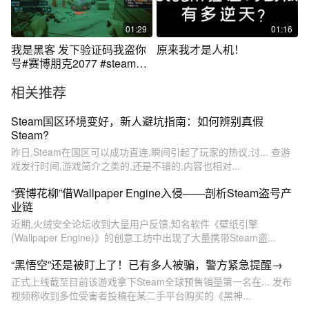
01:29
01:16
我是黑客 发下验证码我盗你
原来我才是人机！
号#赛博朋克2077 #steam游
戏
相关推荐
Steam国区环境变好，新人避坑指南：如何辨别真假
Steam?
昨日,Steam在国区可以成功直连,瞬间引起了玩家的热议,讨... 查游
戏发行时间,游戏简介之类的,还是不错的,内容也相对...
“赛博花柳”借Wallpaper Engine入侵——剖析Steam盗号产
业链
近期,火绒安全论坛收到大量用户反馈,知名软件《壁纸引擎
(Wallpaper Engine)》的创意工坊中出现了大量携带Steam盗...
“黑悟空”还是被盯上了！已有多人被骗，警方紧急提醒→
正式上线截至目前该游戏拿下Steam全球预售销量第一名在... 发布
视频称收到多位受害者投稿在某二手平台购买的《黑神...