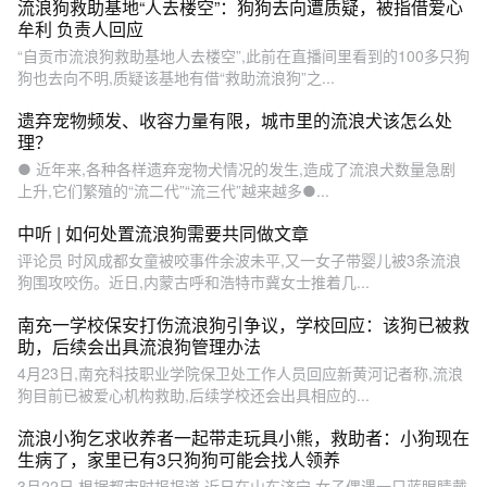
流浪狗救助基地“人去楼空”：狗狗去向遭质疑，被指借爱心
牟利 负责人回应
“自贡市流浪狗救助基地人去楼空”,此前在直播间里看到的100多只狗
狗也去向不明,质疑该基地有借“救助流浪狗”之...
遗弃宠物频发、收容力量有限，城市里的流浪犬该怎么处
理？
● 近年来,各种各样遗弃宠物犬情况的发生,造成了流浪犬数量急剧
上升,它们繁殖的“流二代”“流三代”越来越多●...
中听 | 如何处置流浪狗需要共同做文章
评论员 时风成都女童被咬事件余波未平,又一女子带婴儿被3条流浪
狗围攻咬伤。近日,内蒙古呼和浩特市冀女士推着几...
南充一学校保安打伤流浪狗引争议，学校回应：该狗已被救
助，后续会出具流浪狗管理办法
4月23日,南充科技职业学院保卫处工作人员回应新黄河记者称,流浪
狗目前已被爱心机构救助,后续学校还会出具相应的...
流浪小狗乞求收养者一起带走玩具小熊，救助者：小狗现在
生病了，家里已有3只狗狗可能会找人领养
3月22日,根据都市时报报道,近日在山东济宁,女子偶遇一只蓝眼睛戴