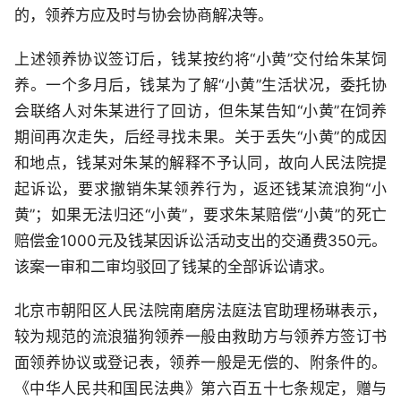
的，领养方应及时与协会协商解决等。
上述领养协议签订后，钱某按约将“小黄”交付给朱某饲
养。一个多月后，钱某为了解“小黄”生活状况，委托协
会联络人对朱某进行了回访，但朱某告知“小黄”在饲养
期间再次走失，后经寻找未果。关于丢失“小黄”的成因
和地点，钱某对朱某的解释不予认同，故向人民法院提
起诉讼，要求撤销朱某领养行为，返还钱某流浪狗“小
黄”；如果无法归还“小黄”，要求朱某赔偿“小黄”的死亡
赔偿金1000元及钱某因诉讼活动支出的交通费350元。
该案一审和二审均驳回了钱某的全部诉讼请求。
北京市朝阳区人民法院南磨房法庭法官助理杨琳表示，
较为规范的流浪猫狗领养一般由救助方与领养方签订书
面领养协议或登记表，领养一般是无偿的、附条件的。
《中华人民共和国民法典》第六百五十七条规定，赠与