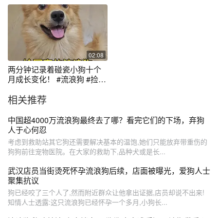
爱狗人士花钱
仿都太残忍了
02:08
两分钟记录着碰瓷小狗十个
月成长变化！ #流浪狗 #捡狗
后续 #流浪狗不再流浪
相关推荐
中国超4000万流浪狗最终去了哪？看完它们的下场，弃狗
人于心何忍
考虑到救助站其它狗还需要解决基本的温饱,她们只能放弃带重伤的
狗狗前往宠物医院。在大家的救助下,品种犬或是长...
武汉店员当街烫死怀孕流浪狗后续，店面被曝光，爱狗人士
聚集抗议
狗已经咬了三个人了,然而附近群众让他拿出证据,店员却说不出来!
知情人士透露:这只流浪狗已经怀孕一个多月,小狗长...