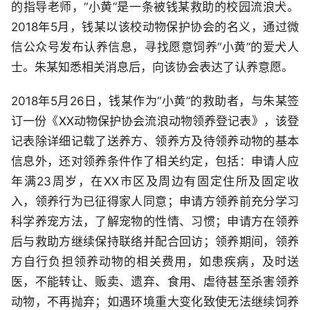
的指导老师，“小黄”是一条被钱某救助的校园流浪犬。
2018年5月，钱某以该校动物保护协会的名义，通过微
信公众号发布认养信息，寻找愿意饲养“小黄”的爱犬人
士。朱某知悉相关消息后，向该协会表达了认养意愿。
2018年5月26日，钱某作为“小黄”的救助者，与朱某签
订一份《XX动物保护协会流浪动物领养登记表》，该登
记表除详细记载了送养方、领养方及待领养动物的基本
信息外，还对领养条件作了相关约定，包括：申请人应
年满23周岁，在XX市区及周边有固定住所及固定收
入，领养行为已征得家人同意；申请方领养前充分学习
科学养宠方法，了解宠物的性情、习惯；申请方在领养
后与救助方继续保持联络并配合回访；领养期间，领养
方自行负担领养动物的相关费用，如患疾病，及时送
医，不能转让、贩卖、遗弃、食用、虐待甚至杀害领养
动物，不再抛弃；如遇环境重大变化致使无法继续饲养