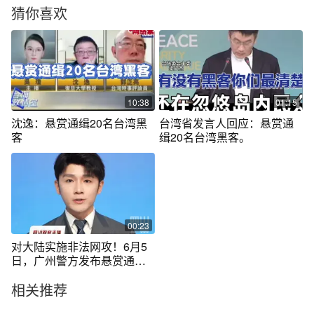
猜你喜欢
10:38
01:15
沈逸：悬赏通缉20名台湾黑
台湾省发言人回应：悬赏通
客
缉20名台湾黑客。
00:23
对大陆实施非法网攻！6月5
日，广州警方发布悬赏通
告：#20名台湾资通电军首要
相关推荐
嫌犯曝光，请广大群众积极
提供线索。