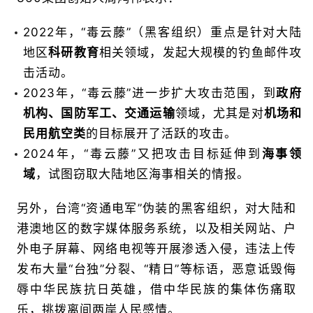
2022年，“毒云藤”（黑客组织）重点是针对大陆
地区
科研教育
相关领域，发起大规模的钓鱼邮件攻
击活动。
2023年，“毒云藤”进一步扩大攻击范围，到
政府
机构、国防军工、交通运输
领域，尤其是对
机场和
民用航空类
的目标展开了活跃的攻击。
2024年，“毒云藤”又把攻击目标延伸到
海事领
域
，试图窃取大陆地区海事相关的情报。
另外，台湾“资通电军”伪装的黑客组织，对大陆和
港澳地区的数字媒体服务系统，以及相关网站、户
外电子屏幕、网络电视等开展渗透入侵，违法上传
发布大量“台独”分裂、“精日”等标语，恶意诋毁侮
辱中华民族抗日英雄，借中华民族的集体伤痛取
乐，挑拨离间两岸人民感情。