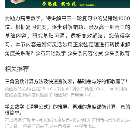
为助力高考数学，特讲解高三一轮复习中的易错题1000
道，根据复习进度，逐步讲解错题，涉及高一到高三的
基础内容；研究基础习题，透析高效解法，您值得学
习，本节内容是如何灵活妙用正余弦定理进行转换求解
角度关系呢？@石轩述数学 @头条内容付费 @头条教育
相关推荐
三角函数计算方法及快速查询表，基础差与好的都收藏了！
角函数的关系(正弦) Sin θ = 对边A / 斜边C(余弦) Cos... tan不同角
度的表值,精确度也很高了,相信对你有用sin1=0...
学会数学《诱导公式》的推导，再难的角度都能计算，真的
很简单。
可以根据:正弦角=对边/斜边,余弦角=邻边/斜边,正切角=对边/邻边,进
行计算。 但是问题来了,这些角都是一些锐角,如...