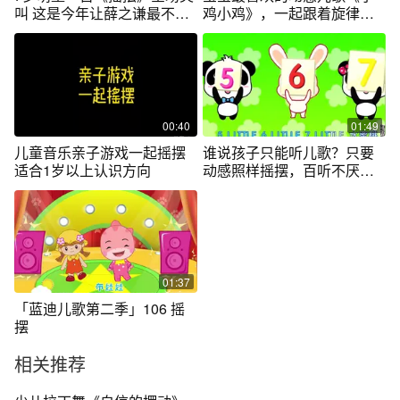
叫 这是今年让薛之谦最不舍
鸡小鸡》，一起跟着旋律摇
的节目
摆吧！
00:40
01:49
儿童音乐亲子游戏一起摇摆
谁说孩子只能听儿歌？只要
适合1岁以上认识方向
动感照样摇摆，百听不厌的
魔力歌曲！
01:37
「蓝迪儿歌第二季」106 摇
摆
相关推荐