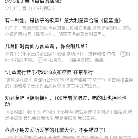
少儿拉丁舞《自信的摆动》
少儿拉丁舞《自信的摆动》
有一种甜，是孩子的歌声！意大利童声合唱《摇篮曲》
创作了一首她喜欢的维也纳圆舞曲风格安眠曲,这就是德国作曲家勃
拉姆斯第49号《摇篮曲》。 明亮干净的意大利童声...
几首旧时莆仙方言童谣 ，你会唱几首？
孕育于兴化本土的莆田民间歌谣,亲切淳朴、流畅和谐,句句... ③阿
毜:小孩的昵称。 ④小礼:羞耻。 《摇摇摆摆》 摇摇...
“儿童流行音乐榜2018发布盛典”在京举行
“这就是儿歌 儿童流行音乐榜2018发布盛典”在京举行,10首风格各异
的儿歌和亲子音乐作品悉数登场,这其中既有田亮...
劝君莫唱《摇啊摇》，100年前就唱过，唱的山也摇地也
动！
《摇啊摇》歌词:“灯光闪烁 不必啰嗦,我就是传说中的那个摇摆哥,我
是摇摆哥 音乐会让我快乐,我是摇摆哥 我已忘掉...
盘点小朋友爱听爱学的儿歌大全，不要错过了！
小宝宝,起得早,睁开眼,眯眯笑,咿呀呀,学说话,伸伸手,要人抱 穿衣歌-