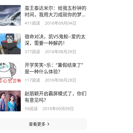
蛮王泰达米尔：给我五秒钟的
时间，我用大刀成就你的梦
想！
411
阅读
2016年09月04日
宿命对决，凯VS鬼鲛--爱的太
深，需要一种解药！
377
阅读
2016年08月29日
开学笑笑~乐：“暑假结束了”
是一种什么体验？
117
阅读
2016年08月28日
赵丽颖开启霸屏模式了，你们
有意见吗？
59
阅读
2016年09月09日
查看更多