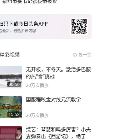
泉州市委书记张毅恭被查
扫码下载今日头条APP
看最新、最热资讯内容
精彩视频
换一换
无开板，不冬天。激活多巴胺
的热“雪”挑战
00:56
20万
次播放
国服程咬金对线元流教学
15:58
20万
次播放
综艺：琴瑟和鸣多厉害？小夫
妻弹奏出《西游记》，绝了