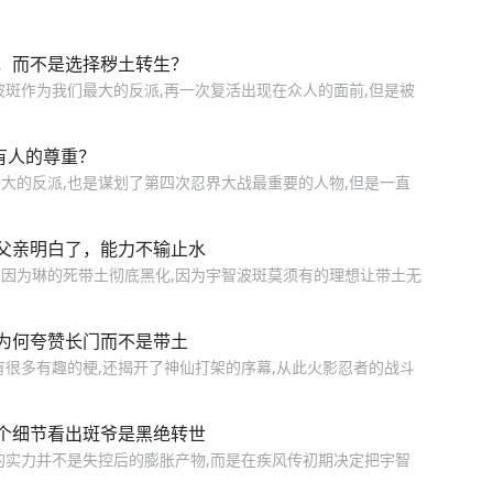
，而不是选择秽土转生？
波斑作为我们最大的反派,再一次复活出现在众人的面前,但是被
有人的尊重？
大的反派,也是谋划了第四次忍界大战最重要的人物,但是一直
父亲明白了，能力不输止水
因为琳的死带土彻底黑化,因为宇智波斑莫须有的理想让带土无
为何夸赞长门而不是带土
有很多有趣的梗,还揭开了神仙打架的序幕,从此火影忍者的战斗
个细节看出斑爷是黑绝转世
的实力并不是失控后的膨胀产物,而是在疾风传初期决定把宇智