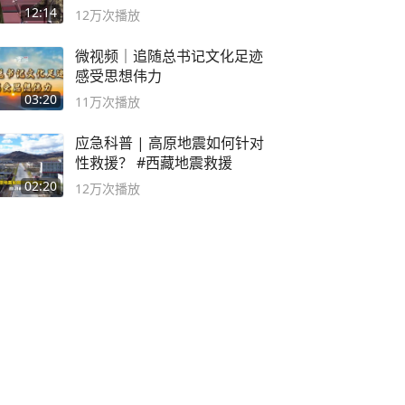
12:14
12万
次播放
微视频｜追随总书记文化足迹
感受思想伟力
03:20
11万
次播放
应急科普 | 高原地震如何针对
性救援？ #西藏地震救援
02:20
12万
次播放