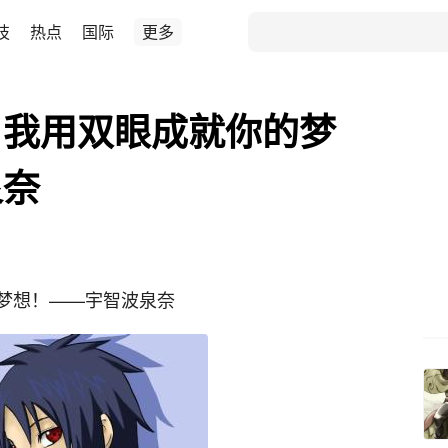
技
热点
国际
更多
，我用双眼成就你的梦
泉奈
梦想！——宇智波泉奈