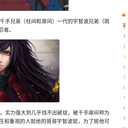
千手兄弟（柱间和扉间）一代的宇智波兄弟（斑
忍者。
1
2
3
4
5
6
7
8
，实力强大到几乎找不出破绽，被千手扉间称为
9
信任和重视的人就他的哥哥宇智波斑，为了斑他可