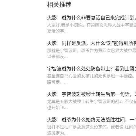
相关推荐
火影：斑为什么非要复活自己来完成计划
大家好,我是小蜘蛛。在第四次忍界大战中宇智
复活的宇...
火影：同样是反派，为什么“斑”能得到所
那就是宇智波斑。斑爷作为第四次忍界大战中最
以来都没...
宇智波斑为什么处处防备带土？看到土哥
甚至连自己心爱的女孩儿的死也是斑一手操控。
路可走。...
火影：宇智波斑被秽土转生后第一句话，
尤其是五影大战秽土转生宇智波斑的战斗,不仅
也开始飞...
火影：斑爷为什么始终无法战胜柱间，一
斑打不过柱间是故意这么设定的。或者说,柱间
波斑定为...