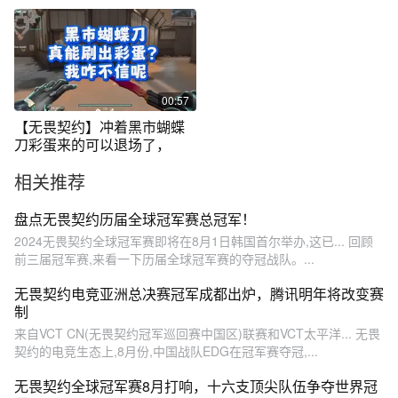
畏契约
00:57
【无畏契约】冲着黑市蝴蝶
刀彩蛋来的可以退场了，
相关推荐
盘点无畏契约历届全球冠军赛总冠军！
2024无畏契约全球冠军赛即将在8月1日韩国首尔举办,这已... 回顾
前三届冠军赛,来看一下历届全球冠军赛的夺冠战队。...
无畏契约电竞亚洲总决赛冠军成都出炉，腾讯明年将改变赛
制
来自VCT CN(无畏契约冠军巡回赛中国区)联赛和VCT太平洋... 无畏
契约的电竞生态上,8月份,中国战队EDG在冠军赛夺冠,...
无畏契约全球冠军赛8月打响，十六支顶尖队伍争夺世界冠