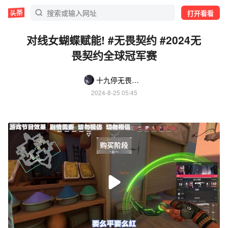
打开看看
对线女蝴蝶赋能! #无畏契约 #2024无
畏契约全球冠军赛
十九停无畏契约
2024-8-25 05:45