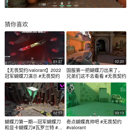
猜你喜欢
01:37
02:20
【无畏契约/valorant】2022
国服第一把蝴蝶刀出来了，
冠军蝴蝶刀演示 #无畏契约
兄弟们这不去看看 #无畏契约
02:57
03:13
蝴蝶刀第一期—冠军蝴蝶刀
奇点蝴蝶真帅吧 #无畏契约
和显卡蝴蝶刀#瓦罗兰特 #无
#valorant