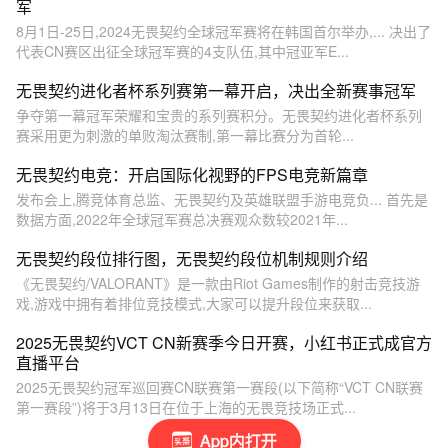
军
8月1日-25日,2024无畏契约全球冠军赛将在韩国首尔举办,... 决出了
代表CN赛区出征全球冠军赛的4支队伍,其中冠亚军E...
无畏契约进化者杯系列赛第一幕开启，决出全新赛事冠军
争夺第一幕冠军荣耀和宝贵的系列赛积分。无畏契约进化者杯系列
赛采用更为刺激的单败淘汰赛制,第一幕比赛分为首轮...
无畏契约电竞：开启国际化视野的FPS电竞新篇章
发布会上,腾竞体育总监、无畏契约及英雄联盟手游电竞负... 首先是
数据方面,2022年全球冠军赛总决赛观众数较2021年...
无畏契约段位排行图，无畏契约段位机制规则介绍
《无畏契约/VALORANT》是一款由Riot Games制作的射击竞技游
戏,游戏中拥有着排位竞技模式,大家可以提升段位来获取...
2025无畏契约VCT CN新赛季今日开赛，小红书正式成官方
直播平台
2025无畏契约冠军巡回赛CN联赛第一赛段(以下简称“VCT CN联赛
第一赛段”)将于3月13日在位于上海的无畏竞技场正式...
App内打开