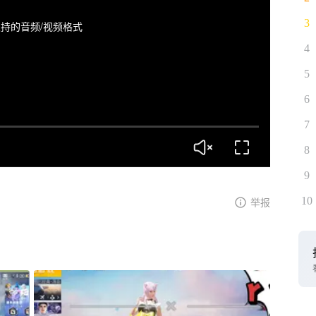
3
持的音频/视频格式
4
5
6
7
8
9
10
举报