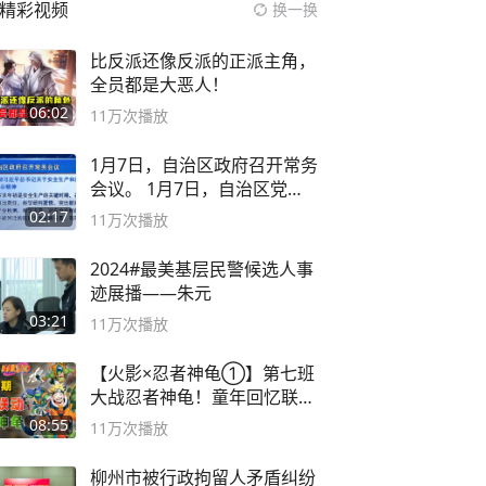
精彩视频
换一换
比反派还像反派的正派主角，
全员都是大恶人！
06:02
11万
次播放
1月7日，自治区政府召开常务
会议。 1月7日，自治区党委
副书记
02:17
11万
次播放
2024#最美基层民警候选人事
迹展播——朱元
03:21
11万
次播放
【火影×忍者神龟①】第七班
大战忍者神龟！童年回忆联动
论武？
08:55
11万
次播放
柳州市被行政拘留人矛盾纠纷