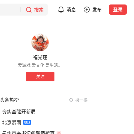
搜索
消息
发布
登录
福光瑾
爱游戏 爱文化 爱生活。
关注
头条热榜
换一换
夯实基础开新局
北京暴雨
泉州市委书记张毅恭被查