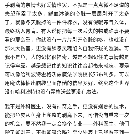
手剥离的亲情也好爱情也罢，不就是一点点微不足道的
失望积累了太多，鲜血淋漓的心脏一层层剥开了太多
了，就像冬天脱掉的一件件棉衣，没有保暖寒气入体，
最终病入膏肓。有人说你把每一次丢失的物或许事不要
看的那么重，你就没有一片片剥开心脏的疼，也就没有
那么大伤害，更没有飘忽灵魂陷入自我怀疑的漩涡。可
我不是鱼，人的记忆很神奇，越是不想记住的事情越是
记得牢靠，越是想记住的知识往往合起书来就忘，要是
可以像哈利波特霍格沃兹魔法学院校长邓布利多，可以
用魔法棒抽出脑袋里面存储的信息多好，终究这个世界
没有哈利波特也没有霍格沃兹更没有魔法。
我不是外科医生，没有神奇之手，更没有娴熟的技术，
能把鱼皮从鱼身上完整的剥离下来，可惜没有重来一次
的机会，要不然我一定会换个专业——外科医生，他们
除了能剥开，不也能缝合吗？至少外表上已经看不到一