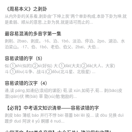
《周易本义》之剥卦
从内外卦的关系看,剥卦由“下坤上艮”两个单卦构成,本卦下卦为坤,就
是柔弱、顺从的意思,上卦为艮,就是适可而止的...
最容易混淆的多音字第一集
剥削、2bao、剥皮。·16、泊、1bó、淡泊、停泊、2po、湖泊、水
泊梁山。·17、伯、1bó、老伯、伯父、2bai、大伯...
容易读错的字（5）
似:①shì(似的)②sì(好似) 大:①dài(大夫)②dà(大人、大家)
斗:①dòu(斗争、战斗)②dǒu(北斗星、北极星) ...
容易读错的汉字（4）
逄,读 páng,如逄纪(袁绍的谋臣) 荀,读 xún,如荀子,荀... 剥(bāo)皮
潜(qián)伏 稗(bài) 草 勖(xù)勉:勉励的...
【必背】中考语文知识清单——容易读错的字
剥皮 bāo 薄纸 báo 并行不悖 bèi 蓓蕾 bèi lěi 投... 读 dòu 兑换 duì
踱步 duó 阿谀 ē yǘ 婀娜 ē nuó...