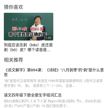
猜你喜欢
01:05
到底应该念剥（bāo）皮还是
剥（bō）皮？哪个读音是正
确的呢？
相关推荐
《说文解字》第894课：《诗经》“八月剥枣”的“剥”是什么意
思
“剥”是现代汉语常用字,收录在1988年国家语委颁布的《现代汉语常
用字表》中。 剥。 读音有三个: (一)bō。 这是...
语文四年级下册全册生字组词汇总
剥bō(剥削)(剥开) 2.乡下人家 构gòu(构成)(结构) 芍s... 扒bā(扒皮)
(扒车) 尸shī(尸首)(尸体) 19.我们家的男子...