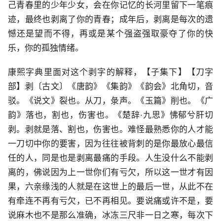
己青春里的少年少女，会在你记忆的长河里留下一笔痕
迹，最终也剥离了你的青春；成年后，剥离是每次的遗
憾还是望而不得，再或是某个强盗强取豪夺了你的快
乐，你的孤独情绪。
康熙字典里面对这个剥字的解释，【子集下】【刀字
部】剥〔古文〕《唐韵》《集韵》《韵会》北角切，音
驳。《说文》裂也。从刀，彔声。《玉篇》削也。《广
韵》落也，割也，伤害也。《楚辞·九思》怫郁兮肝切
剥。剥就是落、割也，伤害也。难怪最熟悉你的人才能
一刀切中你的要害，因为往往被背刺的是你最放心最信
任的人，同是也是剥离最痛的手段。人生没什么不能剥
离的，佛说因为上一世你们有亏欠，所以这一世才有因
果，六亲缘浅的人就是在这世上的最后一世，从此不在
有牵连不再有亏欠，已不再相见。要说痛或许不是，要
说麻木也不是那么准确，冰冻三尺非一日之寒，每次下