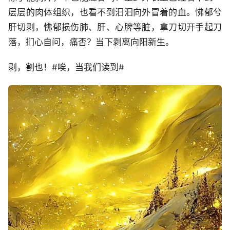
层层的肉体组织，也看不到汩汩向外冒着的血。怫郁兮
肝切剥，怫郁损伤肺、肝、心脾等脏，拿刀切开手起刀
落，扪心自问，痛否？当下剥离向阳新生。
剥，割也！#唉，当我们读到#