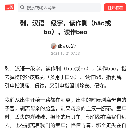
打开看看
剥，汉语一级字，读作剥（bāo或
bō），读作bāo
此去88流年
2024-10-21 07:23
剥，汉语一级字，读作剥（bāo或bō），读作bāo，指
去掉物的外皮或壳（多用于口语）。读作bō，指剥离。
引申指脱落、侵蚀。又引申指强制除去、侵夺。
我们从出生开始一路都在剥离，出生的时候剥离母亲的
子宫，剥离母亲的胎盘，剥离母亲的血液—脐带。童年
时，丢失的洋娃娃、损坏的玩具车，他们都在离我们远
去，也在剥离着我们的童年；懵懂青春，那个走失在自