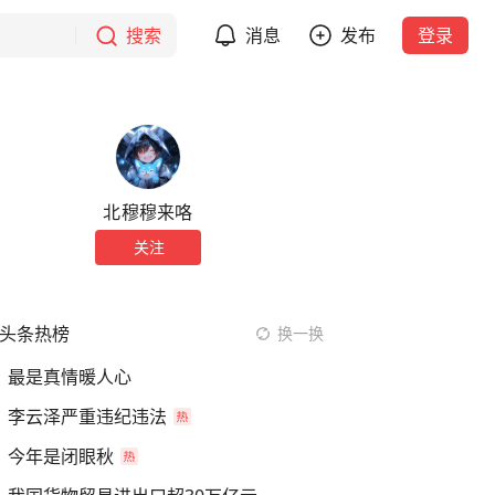
搜索
消息
发布
登录
北穆穆来咯
关注
头条热榜
换一换
最是真情暖人心
李云泽严重违纪违法
今年是闭眼秋