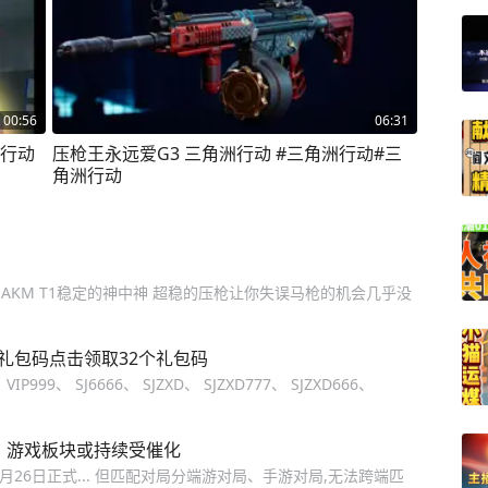
00:56
06:31
洲行动
压枪王永远爱G3 三角洲行动 #三角洲行动#三
角洲行动
6 AKM T1稳定的神中神 超稳的压枪让你失误马枪的机会几乎没
礼包码点击领取32个礼包码
IP999、 SJ6666、 SJZXD、 SJZXD777、 SJZXD666、
，游戏板块或持续受催化
26日正式... 但匹配对局分端游对局、手游对局,无法跨端匹