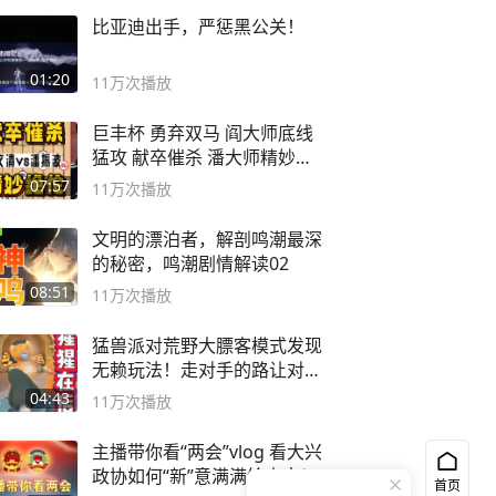
比亚迪出手，严惩黑公关！
01:20
11万
次播放
巨丰杯 勇弃双马 阎大师底线
猛攻 献卒催杀 潘大师精妙入
局
07:57
11万
次播放
文明的漂泊者，解剖鸣潮最深
的秘密，鸣潮剧情解读02
08:51
11万
次播放
猛兽派对荒野大膘客模式发现
无赖玩法！走对手的路让对手
无路可走
04:43
11万
次播放
主播带你看“两会”vlog 看大兴
政协如何“新”意满满绘未来！
首页