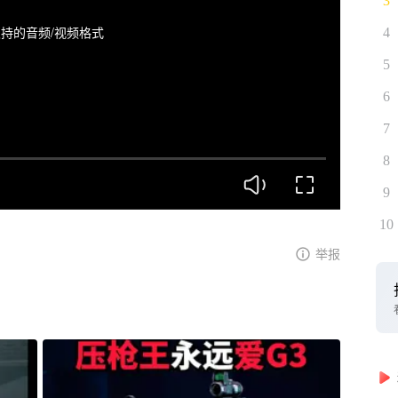
3
持的音频/视频格式
4
5
6
7
8
9
10
举报