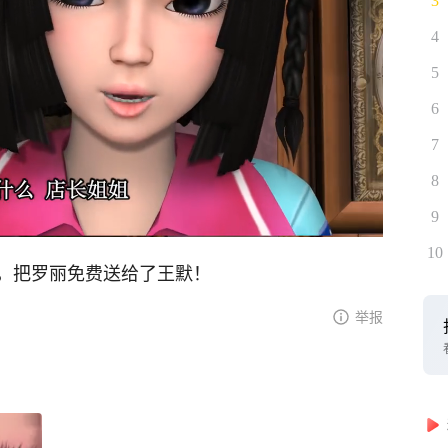
3
4
5
6
7
8
9
10
，把罗丽免费送给了王默！
举报