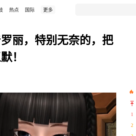
技
热点
国际
更多
着罗丽，特别无奈的，把
王默！
1
2