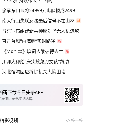
“中国游”持续带火“中国购”
余承东口误将24999元电脑报成2499
南太行山失联女孩最后信号不在山林
普京宣布组建新兵种应对乌无人机进攻
直击台风“白海豚”实时路径
《Monica》填词人黎彼得去世
川师大称给“床头放菜刀女孩”帮助
河北馆陶回应拆除机关大院围墙
扫码下载今日头条APP
看最新、最热资讯内容
精彩视频
换一换