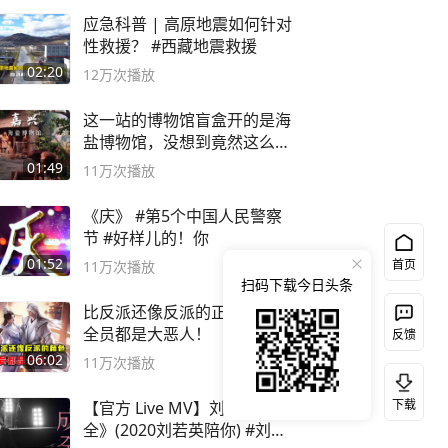
应急科普 | 高原地震如何针对
性救援？ #西藏地震救援
02:20
12万
次播放
这一站的博物馆盲盒开的是海
盐博物馆，没想到竟然这么好
逛！
01:49
11万
次播放
《庆》 #第5个中国人民警察
节 #好样儿的！你
01:52
首页
11万
次播放
扫码下载今日头条
比反派还像反派的正派主角，
全员都是大恶人！
反馈
06:02
11万
次播放
下载
【官方 Live MV】刘若英《成
全》(2020刘若英陪你) #刘若