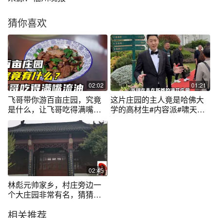
猜你喜欢
02:02
01:21
飞哥带你游百亩庄园，究竟
这片庄园的主人竟是哈佛大
是什么，让飞哥吃得满嘴流
学的高材生#内容派#啸天哥#
油？
婚礼#漫花庄园
02:45
林彪元帅家乡，村庄旁边一
个大庄园非常有名，猜猜主
人啥来头？
相关推荐