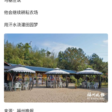
马基庄说
他会继续耕耘农场
用汗水浇灌田园梦
来源：福州晚报