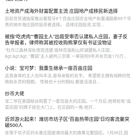
土地资产成海外财富配置主流 庄园地产成移民新选择
目前世贸通独家推出葡萄牙8个百亩庄园农业地产和塞浦路斯99个华
贵的地中海庄园供投资者选择。 选择庄园投资,实现...
被指“吃虎肉”“曹园主人”出庭受审否认建私人庄园，妻子反
告举报者，律师称其被控收购熊掌仅有书证没物证
“牡丹江森林深处惊现违建:毁林百亩削山挖湖建私人庄园...
&gt;&gt;&gt; “曹园”主人被判三宗罪 一审获刑9年并处罚金170万...
小说：宝可梦：我重生继承一座百亩庄园
这具身体的主人也叫丰泫,是母亲取的名字。 希望原主拥有纯粹的性
格和水灵的相貌。 性格也十分的相似,都是活泼且...
炒币大佬
宝二爷在美国硅谷购置了一套百亩大的庄园。一个月后,他将标有“韭
菜庄园”的牌子挂在大门上。在庄园的一角,他开...
近郊游火起来！潍坊市坊子区“百亩热带庄园”日均客流量突
破500人
坐落于坊子区的水墨庄园是潍坊最大的南果北繁园区。1月26日,园