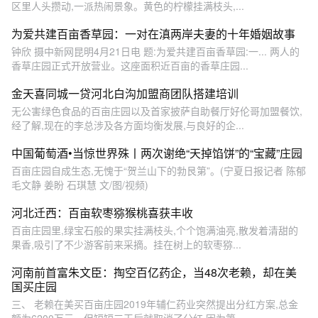
区里人头攒动,一派热闹景象。黄色的柠檬挂满枝头,...
为爱共建百亩香草园：一对在滇两岸夫妻的十年婚姻故事
钟欣 摄中新网昆明4月21日电 题:为爱共建百亩香草园:一... 两人的
香草庄园正式开放营业。这座面积近百亩的香草庄园...
金天喜同城一贷河北白沟加盟商团队搭建培训
无公害绿色食品的百亩庄园以及首家披萨自助餐厅好伦哥加盟餐饮,
经了解,现在的李总涉及各方面均衡发展,与良好的企...
中国葡萄酒•当惊世界殊丨两次谢绝“天掉馅饼”的“宝藏”庄园
百亩庄园自成生态,无愧于“贺兰山下的勃艮第”。(宁夏日报记者 陈郁
毛文静 姜盼 石琪慧 文/图/视频)
河北迁西：百亩软枣猕猴桃喜获丰收
百亩庄园里,绿宝石般的果实挂满枝头,个个饱满油亮,散发着清甜的
果香,吸引了不少游客前来采摘。挂在树上的软枣猕...
河南前首富朱文臣：掏空百亿药企，当48次老赖，却在美
国买庄园
三、 老赖在美买百亩庄园2019年辅仁药业突然提出分红方案,总金