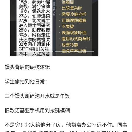
馒头背后的硬核逻辑
学生偷拍到他日常：
三个馒头掰碎泡开水就是午饭
旧款诺基亚手机用到按键模糊
不是穷！北大给他分了房，他嫌离办公室远不住。同事