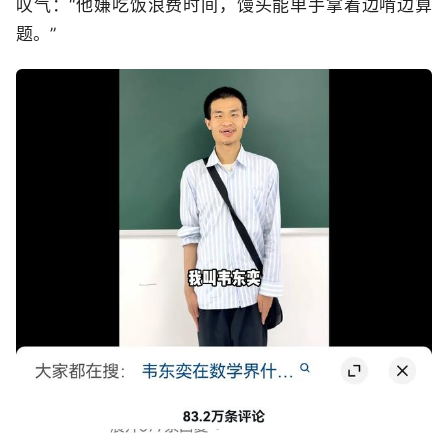
叹气：“他嫌吃饭浪费时间，馒头能单手拿着边啃边算
题。”