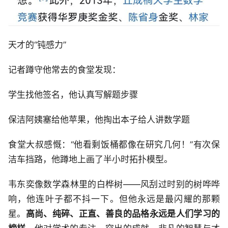
天才的“钝感力”
记者蹲守他常去的食堂发现：
学生找他签名，他认真写解题步骤
保洁阿姨塞给他苹果，他掏出本子给人讲数学题
食堂大叔感慨：“他看剩饭桶都像在研究几何！”有次保
洁车挡路，他蹲地上画了半小时拓扑模型。
韦东奕像数学森林里的白桦树——风刮过时别的树哗哗
响，他连叶子都不抖一下。但他永远是最闪耀的那颗
星。
高尚、纯碎、正直、善良的品格永远是人们学习的