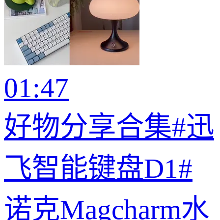
01:47
好物分享合集#迅
飞智能键盘D1#
诺克Magcharm水